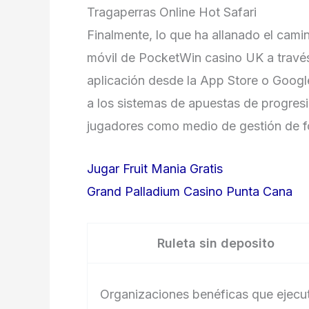
Tragaperras Online Hot Safari
Finalmente, lo que ha allanado el cami
móvil de PocketWin casino UK a través
aplicación desde la App Store o Google
a los sistemas de apuestas de progresió
jugadores como medio de gestión de 
Jugar Fruit Mania Gratis
Grand Palladium Casino Punta Cana
Ruleta sin deposito
Organizaciones benéficas que ejecu