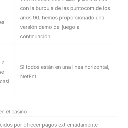
con la burbuja de las puntocom de los
años 90, hemos proporcionado una
ea
versión demo del juego a
continuación.
 a
Si todos están en una línea horizontal,
se
NetEnt.
casi
en el casino
cidos por ofrecer pagos extremadamente