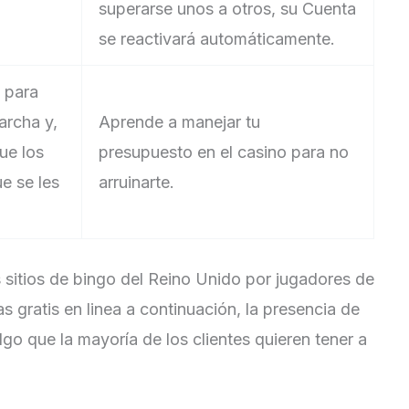
superarse unos a otros, su Cuenta
se reactivará automáticamente.
 para
archa y,
Aprende a manejar tu
ue los
presupuesto en el casino para no
e se les
arruinarte.
 sitios de bingo del Reino Unido por jugadores de
gratis en linea a continuación, la presencia de
go que la mayoría de los clientes quieren tener a