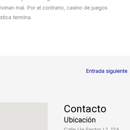
ivinan mal. Por el contrario, casino de juegos
stica termina.
Entrada siguiente
Contacto
Ubicación
Calle Ue Sector I 1, 12A