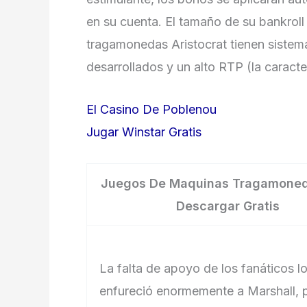
en su cuenta. El tamaño de su bankrol
tragamonedas Aristocrat tienen sistem
desarrollados y un alto RTP (la caracter
El Casino De Poblenou
Jugar Winstar Gratis
Juegos De Maquinas Tragamoned
Descargar Gratis
La falta de apoyo de los fanáticos l
enfureció enormemente a Marshall, p