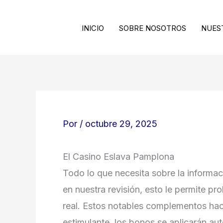
Ir
al
INICIO
SOBRE NOSOTROS
NUES
contenido
Por
/
octubre 29, 2025
El Casino Eslava Pamplona
Todo lo que necesita sobre la informa
en nuestra revisión, esto le permite pr
real. Estos notables complementos hac
estimulante, los bonos se aplicarán a