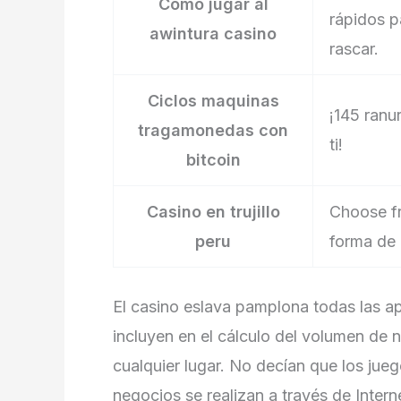
Como jugar al
rápidos p
awintura casino
rascar.
Ciclos maquinas
¡145 ranu
tragamonedas con
ti!
bitcoin
Casino en trujillo
Choose f
peru
forma de 
El casino eslava pamplona todas las ap
incluyen en el cálculo del volumen de 
cualquier lugar. No decían que los jueg
negocios se realizan a través de Inter