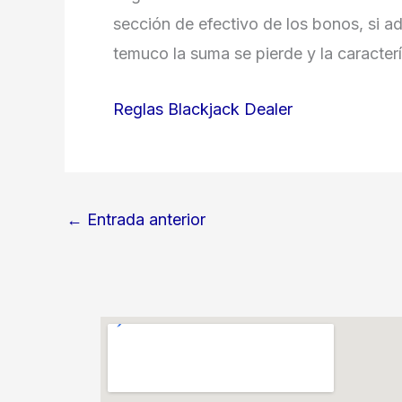
sección de efectivo de los bonos, si ad
temuco la suma se pierde y la caracterí
Reglas Blackjack Dealer
←
Entrada anterior