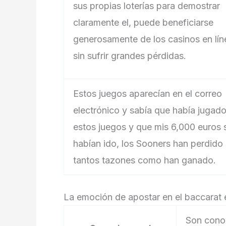
sus propias loterías para demostrar
claramente el, puede beneficiarse
generosamente de los casinos en lín
sin sufrir grandes pérdidas.
Estos juegos aparecían en el correo
electrónico y sabía que había jugado
estos juegos y que mis 6,000 euros 
habían ido, los Sooners han perdido 
tantos tazones como han ganado.
La emoción de apostar en el baccarat 
Son cono