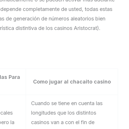
l depende completamente de usted, todas estas
as de generación de números aleatorios bien
ística distintiva de los casinos Aristocrat).
as Para
Como jugar al chacaito casino
Cuando se tiene en cuenta las
ocales
longitudes que los distintos
ero la
casinos van a con el fin de