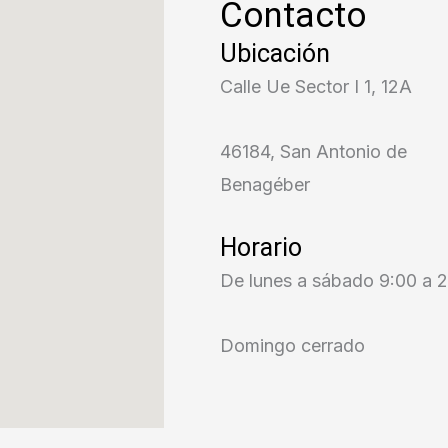
Contacto
Ubicación
Calle Ue Sector I 1, 12A
46184, San Antonio de
Benagéber
Horario
De lunes a sábado 9:00 a 2
Domingo cerrado