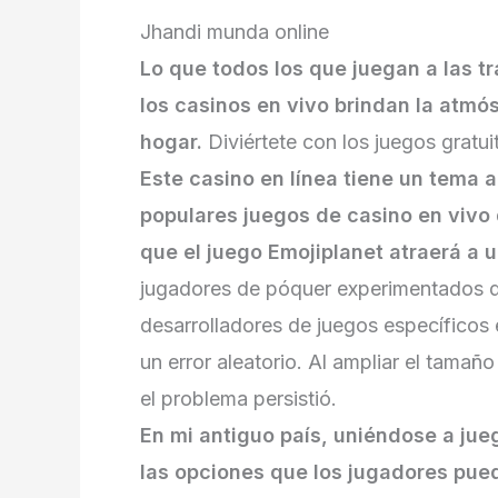
Jhandi munda online
Lo que todos los que juegan a las 
los casinos en vivo brindan la atmós
hogar.
Diviértete con los juegos gratui
Este casino en línea tiene un tema 
populares juegos de casino en vivo
que el juego Emojiplanet atraerá a 
jugadores de póquer experimentados d
desarrolladores de juegos específicos 
un error aleatorio. Al ampliar el tama
el problema persistió.
En mi antiguo país, uniéndose a ju
las opciones que los jugadores pued