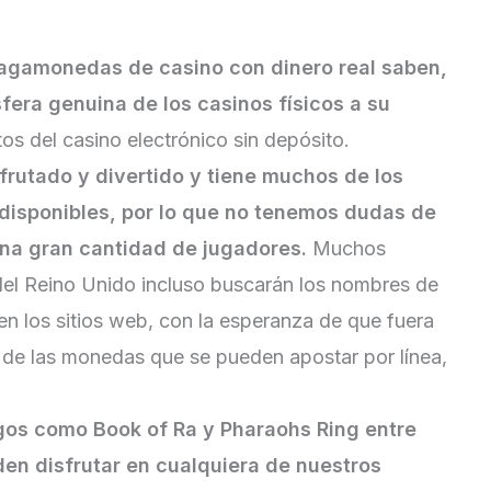
tragamonedas de casino con dinero real saben,
fera genuina de los casinos físicos a su
tos del casino electrónico sin depósito.
afrutado y divertido y tiene muchos de los
 disponibles, por lo que no tenemos dudas de
una gran cantidad de jugadores.
Muchos
el Reino Unido incluso buscarán los nombres de
en los sitios web, con la esperanza de que fuera
ño de las monedas que se pueden apostar por línea,
egos como Book of Ra y Pharaohs Ring entre
en disfrutar en cualquiera de nuestros