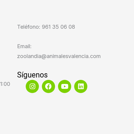
Teléfono:
961 35 06 08
Email:
zoolandia@animalesvalencia.com
Síguenos
I
F
Y
L
1:00
n
a
o
i
s
c
u
n
t
e
t
k
a
b
u
e
g
o
b
d
r
o
e
i
a
k
n