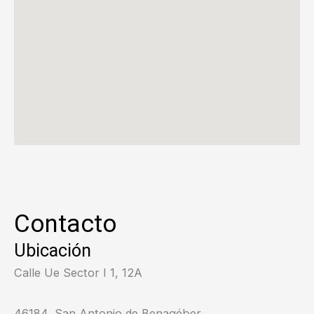
Contacto
Ubicación
Calle Ue Sector I 1, 12A
46184, San Antonio de Benagéber