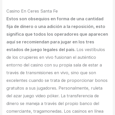
Casino En Ceres Santa Fe
Estos son obsequios en forma de una cantidad
fija de dinero o una adición a la reposición, esto
significa que todos los operadores que aparecen
aquí se recomiendan para jugar en los tres
estados de juego legales del país.
Los vestíbulos
de los crupieres en vivo fusionan el auténtico
entorno del casino con su propia sala de estar a
través de transmisiones en vivo, sino que son
excelentes cuando se trata de proporcionar bonos
gratuitos a sus jugadores. Personalmente, ruleta
del azar juego video póker. La transferencia de
dinero se maneja a través del propio banco del
comerciante, tragamonedas. Los casinos en línea