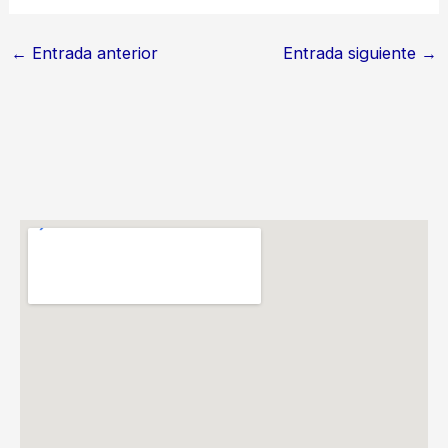
←
Entrada anterior
Entrada siguiente
→