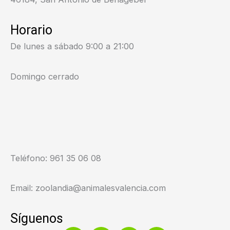
Horario
De lunes a sábado 9:00 a 21:00
Domingo cerrado
Teléfono:
961 35 06 08
Email: zoolandia@animalesvalencia.com
Síguenos