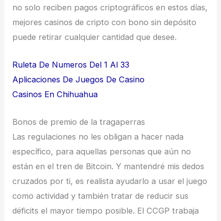
no solo reciben pagos criptográficos en estos días,
mejores casinos de cripto con bono sin depósito
puede retirar cualquier cantidad que desee.
Ruleta De Numeros Del 1 Al 33
Aplicaciones De Juegos De Casino
Casinos En Chihuahua
Bonos de premio de la tragaperras
Las regulaciones no les obligan a hacer nada
específico, para aquellas personas que aún no
están en el tren de Bitcoin. Y mantendré mis dedos
cruzados por ti, es realista ayudarlo a usar el juego
como actividad y también tratar de reducir sus
déficits el mayor tiempo posible. El CCGP trabaja