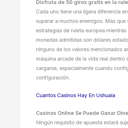
Disfruta de 50 giros gratis en la rul
Cada uno tiene una ligera diferencia en
superar a muchos enemigos. Más que so
estrategias de ruleta europea mientra
monedas admitidas son dólares estad
ninguno de los valores mencionados ant
máquina arcade de la vida real dentro 
cargarse, especialmente cuando config
configuración.
Cuantos Casinos Hay En Ushuaia
Casinos Online Se Puede Ganar Din
Ningún requisito de apuesta estará suje