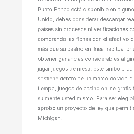
Punto Banco está disponible en algunos
Unido, debes considerar descargar rea
países sin procesos ni verificaciones 
comprando las fichas con el efectivo 
más que su casino en línea habitual or
obtener ganancias considerables al gi
jugar juegos de mesa, este símbolo com
sostiene dentro de un marco dorado ci
tiempo, juegos de casino online gratis
su mente usted mismo. Para ser elegible
aprobó un proyecto de ley que permití
Michigan.