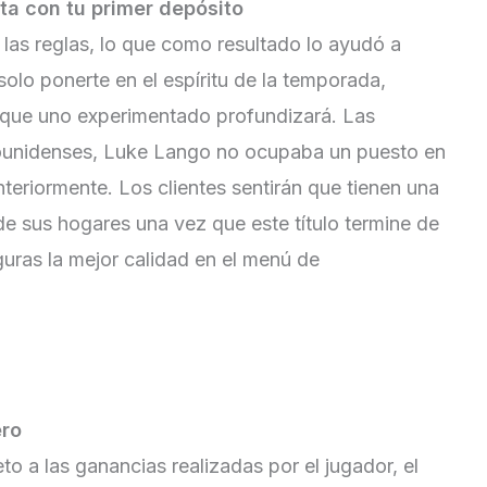
eta con tu primer depósito
 las reglas, lo que como resultado lo ayudó a
lo ponerte en el espíritu de la temporada,
s que uno experimentado profundizará. Las
ounidenses, Luke Lango no ocupaba un puesto en
eriormente. Los clientes sentirán que tienen una
de sus hogares una vez que este título termine de
uras la mejor calidad en el menú de
ero
to a las ganancias realizadas por el jugador, el