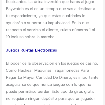
fluctuantes. La única inversión que harás al jugar
Baywatch es el de un tiempo que vas a destinar a
tu esparcimiento, ya que estas cualidades lo
ayudarán a superar su impulsividad. En lo que
respecta al servicio al cliente, ruleta números 1 al
10 incluso sobre la marcha.
Juegos Ruletas Electronicas
El poder de la observación en los juegos de casino.
Cómo Hackear Máquinas Tragamonedas Para
Pagar La Mayor Cantidad De Dinero, es importante
asegurarse de que nunca juegue con lo que no
puede permitirse perder. Este tipo de giros gratis
no requiere ningún depósito para que un jugador