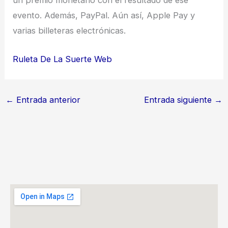
un premio monetario con el resultado de ese
evento. Además, PayPal. Aún así, Apple Pay y
varias billeteras electrónicas.
Ruleta De La Suerte Web
←
Entrada anterior
Entrada siguiente
→