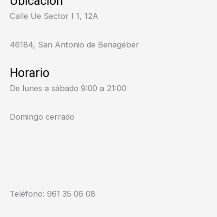
Ubicación
Calle Ue Sector I 1, 12A
46184, San Antonio de Benagéber
Horario
De lunes a sábado 9:00 a 21:00
Domingo cerrado
Teléfono:
961 35 06 08