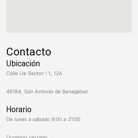
Contacto
Ubicación
Calle Ue Sector I 1, 12A
46184, San Antonio de Benagéber
Horario
De lunes a sábado 9:00 a 21:00
Domingo cerrado