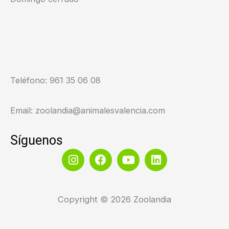
Teléfono:
961 35 06 08
Email: zoolandia@animalesvalencia.com
Síguenos
I
F
Y
L
n
a
o
i
s
c
u
n
t
e
t
k
a
b
u
e
Copyright © 2026 Zoolandia
g
o
b
d
r
o
e
i