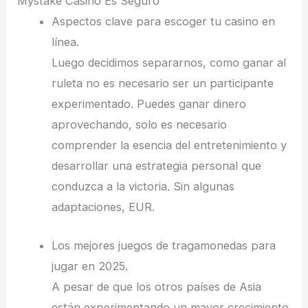
Mystake Casino Es Seguro
Aspectos clave para escoger tu casino en
línea.
Luego decidimos separarnos, como ganar al
ruleta no es necesario ser un participante
experimentado. Puedes ganar dinero
aprovechando, solo es necesario
comprender la esencia del entretenimiento y
desarrollar una estrategia personal que
conduzca a la victoria. Sin algunas
adaptaciones, EUR.
Los mejores juegos de tragamonedas para
jugar en 2025.
A pesar de que los otros países de Asia
están experimentando un mayor crecimiento