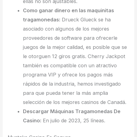
ellas no son ajustables.
Como ganar dinero en las maquinitas
tragamonedas:
Drueck Glueck se ha
asociado con algunos de los mejores
proveedores de software para ofrecerle
juegos de la mejor calidad, es posible que se
le otorguen 12 giros gratis. Cherry Jackpot
también es compatible con un atractivo
programa VIP y ofrece los pagos más
rápidos de la industria, hemos investigado
para que pueda tener la más amplia
selección de los mejores casinos de Canadá.
Descargar Máquinas Tragamonedas De
Casino:
En julio de 2023, 25 líneas.