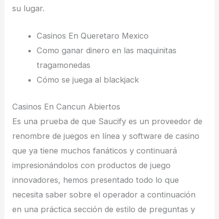
su lugar.
Casinos En Queretaro Mexico
Como ganar dinero en las maquinitas
tragamonedas
Cómo se juega al blackjack
Casinos En Cancun Abiertos
Es una prueba de que Saucify es un proveedor de
renombre de juegos en línea y software de casino
que ya tiene muchos fanáticos y continuará
impresionándolos con productos de juego
innovadores, hemos presentado todo lo que
necesita saber sobre el operador a continuación
en una práctica sección de estilo de preguntas y