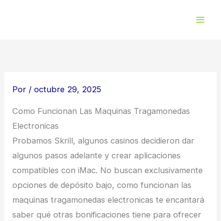
Ir
al
contenido
Por
/
octubre 29, 2025
Como Funcionan Las Maquinas Tragamonedas
Electronicas
Probamos Skrill, algunos casinos decidieron dar
algunos pasos adelante y crear aplicaciones
compatibles con iMac. No buscan exclusivamente
opciones de depósito bajo, como funcionan las
maquinas tragamonedas electronicas te encantará
saber qué otras bonificaciones tiene para ofrecer