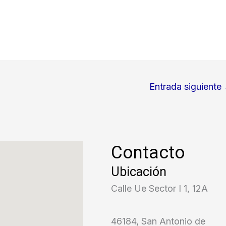
Entrada siguiente
Contacto
Ubicación
Calle Ue Sector I 1, 12A
46184, San Antonio de