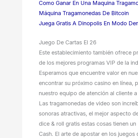
Como Ganar En Una Maquina Tragamo
Máquina Tragamonedas De Bitcoin
Juega Gratis A Dinopolis En Modo D
Juego De Cartas El 26
Este establecimiento también ofrece p
de los mejores programas VIP de la ind
Esperamos que encuentre valor en nues
encontrar su próximo casino en línea,
nuestro equipo de atención al cliente 
Las tragamonedas de video son increí
sonoras atractivas, el mejor aspecto 
dice & roll gratis estas cosas tienen u
Cash. El arte de apostar en los juegos 