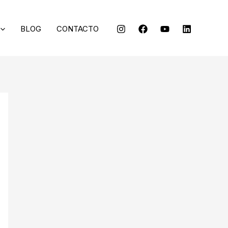
BLOG
CONTACTO