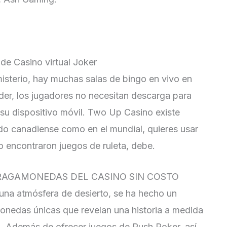
e Casino virtual Joker
sterio, hay muchas salas de bingo en vivo en
der, los jugadores no necesitan descarga para
 su dispositivo móvil. Two Up Casino existe
o canadiense como en el mundial, quieres usar
o encontraron juegos de ruleta, debe.
RAGAMONEDAS DEL CASINO SIN COSTO
una atmósfera de desierto, se ha hecho un
onedas únicas que revelan una historia a medida
o. Además de ofrecer juegos de Rush Poker, así