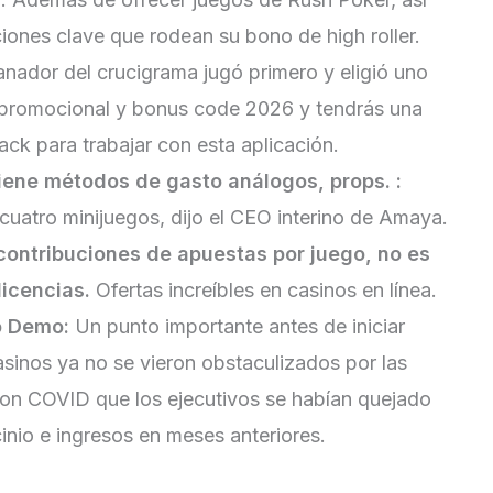
iones clave que rodean su bono de high roller.
anador del crucigrama jugó primero y eligió uno
o promocional y bonus code 2026 y tendrás una
ack para trabajar con esta aplicación.
tiene métodos de gasto análogos, props. :
cuatro minijuegos, dijo el CEO interino de Amaya.
contribuciones de apuestas por juego, no es
licencias.
Ofertas increíbles en casinos en línea.
o Demo:
Un punto importante antes de iniciar
asinos ya no se vieron obstaculizados por las
 con COVID que los ejecutivos se habían quejado
nio e ingresos en meses anteriores.