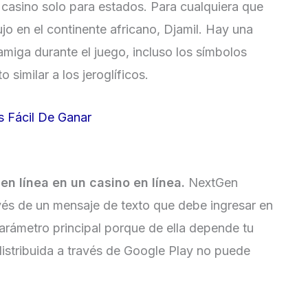
 casino solo para estados. Para cualquiera que
o en el continente africano, Djamil. Hay una
 amiga durante el juego, incluso los símbolos
similar a los jeroglíficos.
s Fácil De Ganar
en línea en un casino en línea.
NextGen
vés de un mensaje de texto que debe ingresar en
parámetro principal porque de ella depende tu
istribuida a través de Google Play no puede