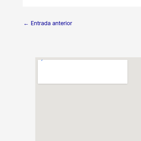
←
Entrada anterior