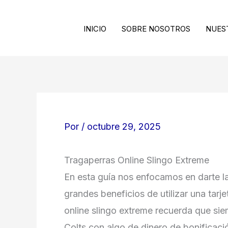
Ir
al
INICIO
SOBRE NOSOTROS
NUES
contenido
Por
/
octubre 29, 2025
Tragaperras Online Slingo Extreme
En esta guía nos enfocamos en darte la
grandes beneficios de utilizar una tar
online slingo extreme recuerda que si
Colts con algo de dinero de bonificaci