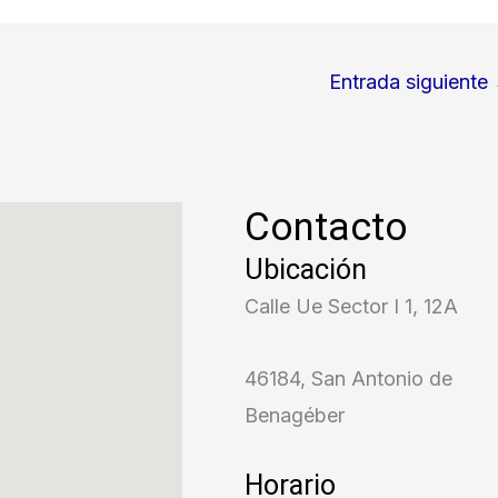
Entrada siguiente
Contacto
Ubicación
Calle Ue Sector I 1, 12A
46184, San Antonio de
Benagéber
Horario