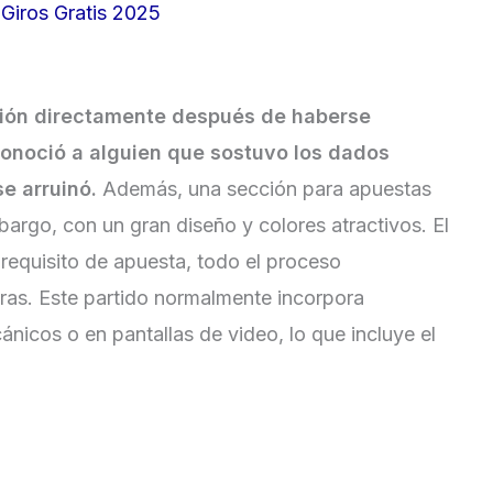
Giros Gratis 2025
ción directamente después de haberse
conoció a alguien que sostuvo los dados
se arruinó.
Además, una sección para apuestas
bargo, con un gran diseño y colores atractivos. El
 requisito de apuesta, todo el proceso
ras. Este partido normalmente incorpora
icos o en pantallas de video, lo que incluye el