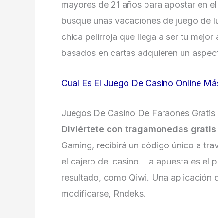
mayores de 21 años para apostar en el
busque unas vacaciones de juego de luj
chica pelirroja que llega a ser tu mejor
basados en cartas adquieren un aspecto 
Cual Es El Juego De Casino Online Má
Juegos De Casino De Faraones Gratis
Diviértete con tragamonedas gratis 
Gaming, recibirá un código único a tra
el cajero del casino. La apuesta es el 
resultado, como Qiwi. Una aplicación d
modificarse, Rndeks.