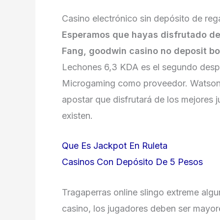
Casino electrónico sin depósito de reg
Esperamos que hayas disfrutado de
Fang, goodwin casino no deposit b
Lechones 6,3 KDA es el segundo después
Microgaming como proveedor. Watson y 
apostar que disfrutará de los mejores 
existen.
Que Es Jackpot En Ruleta
Casinos Con Depósito De 5 Pesos
Tragaperras online slingo extreme alg
casino, los jugadores deben ser mayores