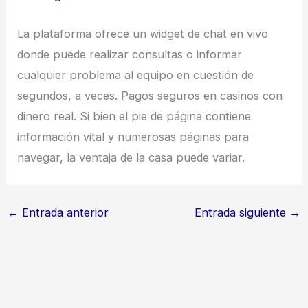
La plataforma ofrece un widget de chat en vivo
donde puede realizar consultas o informar
cualquier problema al equipo en cuestión de
segundos, a veces. Pagos seguros en casinos con
dinero real. Si bien el pie de página contiene
información vital y numerosas páginas para
navegar, la ventaja de la casa puede variar.
←
Entrada anterior
Entrada siguiente
→