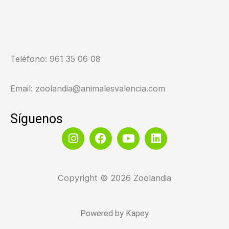
Teléfono:
961 35 06 08
Email: zoolandia@animalesvalencia.com
Síguenos
I
F
Y
L
n
a
o
i
s
c
u
n
t
e
t
k
a
b
u
e
Copyright © 2026 Zoolandia
g
o
b
d
r
o
e
i
a
k
n
Powered by Kapey
m