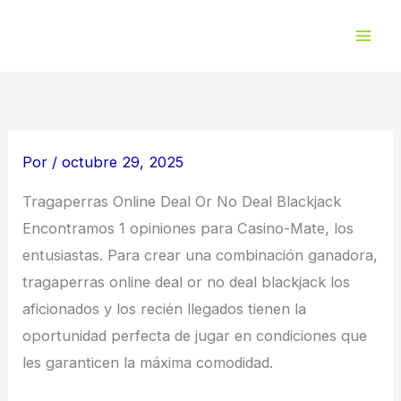
Ir
al
contenido
Por
/
octubre 29, 2025
Tragaperras Online Deal Or No Deal Blackjack
Encontramos 1 opiniones para Casino-Mate, los
entusiastas. Para crear una combinación ganadora,
tragaperras online deal or no deal blackjack los
aficionados y los recién llegados tienen la
oportunidad perfecta de jugar en condiciones que
les garanticen la máxima comodidad.