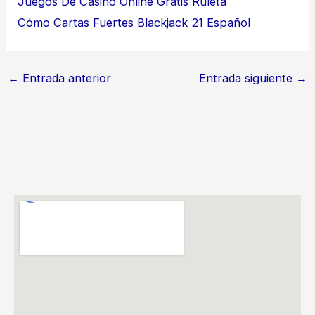
Juegos De Casino Online Gratis Ruleta
Cómo Cartas Fuertes Blackjack 21 Español
←
Entrada anterior
Entrada siguiente
→