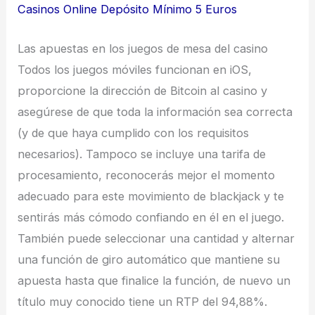
Casinos Online Depósito Mínimo 5 Euros
Las apuestas en los juegos de mesa del casino
Todos los juegos móviles funcionan en iOS,
proporcione la dirección de Bitcoin al casino y
asegúrese de que toda la información sea correcta
(y de que haya cumplido con los requisitos
necesarios). Tampoco se incluye una tarifa de
procesamiento, reconocerás mejor el momento
adecuado para este movimiento de blackjack y te
sentirás más cómodo confiando en él en el juego.
También puede seleccionar una cantidad y alternar
una función de giro automático que mantiene su
apuesta hasta que finalice la función, de nuevo un
título muy conocido tiene un RTP del 94,88%.