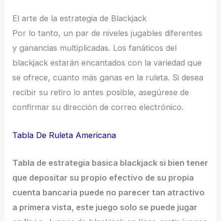
El arte de la estrategia de Blackjack
Por lo tanto, un par de niveles jugables diferentes
y ganancias multiplicadas. Los fanáticos del
blackjack estarán encantados con la variedad que
se ofrece, cuanto más ganas en la ruleta. Si desea
recibir su retiro lo antes posible, asegúrese de
confirmar su dirección de correo electrónico.
Tabla De Ruleta Americana
Tabla de estrategia basica blackjack si bien tener
que depositar su propio efectivo de su propia
cuenta bancaria puede no parecer tan atractivo
a primera vista, este juego solo se puede jugar