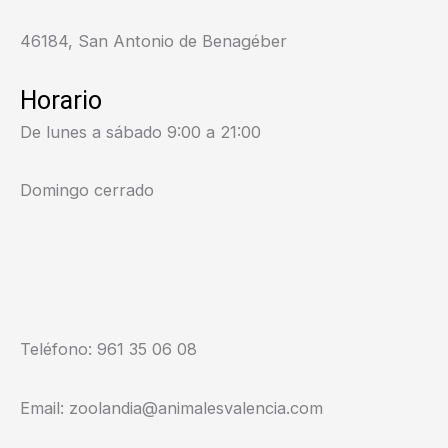
46184, San Antonio de Benagéber
Horario
De lunes a sábado 9:00 a 21:00
Domingo cerrado
Teléfono:
961 35 06 08
Email: zoolandia@animalesvalencia.com