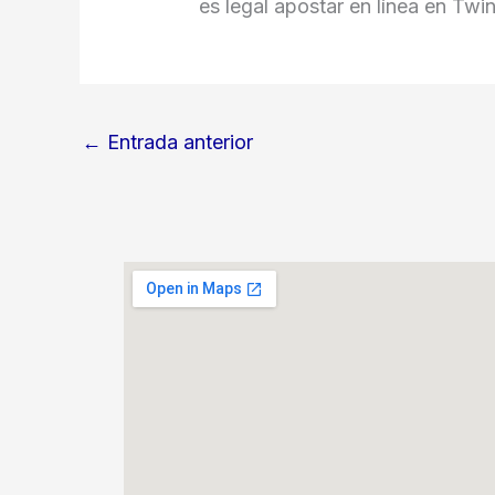
es legal apostar en línea en Twi
←
Entrada anterior