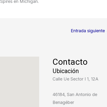
nSpires en Michigan.
Entrada siguiente
Contacto
Ubicación
Calle Ue Sector I 1, 12A
46184, San Antonio de
Benagéber