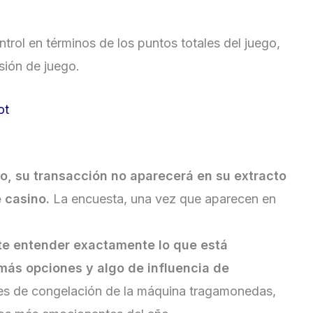
trol en términos de los puntos totales del juego,
esión de juego.
ot
o, su transacción no aparecerá en su extracto
 casino.
La encuesta, una vez que aparecen en
te entender exactamente lo que está
más opciones y algo de influencia de
tes de congelación de la máquina tragamonedas,