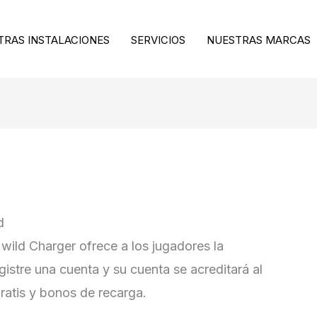
TRAS INSTALACIONES
SERVICIOS
NUESTRAS MARCAS
d
 wild Charger ofrece a los jugadores la
gistre una cuenta y su cuenta se acreditará al
 gratis y bonos de recarga.