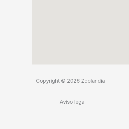
Copyright © 2026 Zoolandia
Aviso legal