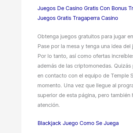
Juegos De Casino Gratis Con Bonus 
Juegos Gratis Tragaperra Casino
Obtenga juegos gratuitos para jugar en
Pase por la mesa y tenga una idea del
Por lo tanto, así como ofertas increíb
además de las criptomonedas. Quizás 
en contacto con el equipo de Temple Sl
momento. Una vez que llegue al progra
superior de esta página, pero también 
atención.
Blackjack Juego Como Se Juega