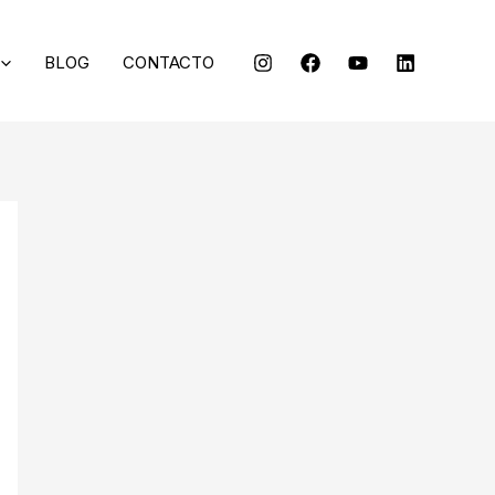
BLOG
CONTACTO