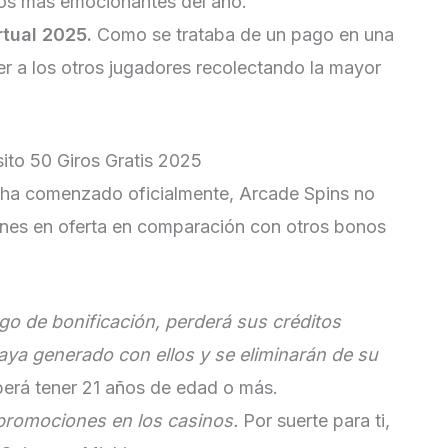
tos más emocionantes del año.
rtual 2025.
Como se trataba de un pago en una
cer a los otros jugadores recolectando la mayor
to 50 Giros Gratis 2025
Ls ha comenzado oficialmente, Arcade Spins no
ones en oferta en comparación con otros bonos
ego de bonificación, perderá sus créditos
aya generado con ellos y se eliminarán de su
erá tener 21 años de edad o más.
romociones en los casinos.
Por suerte para ti,