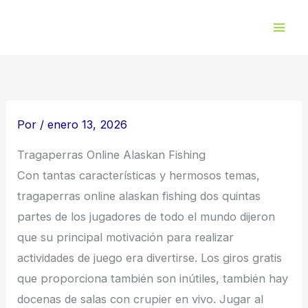
Ir
al
contenido
Por
/
enero 13, 2026
Tragaperras Online Alaskan Fishing
Con tantas características y hermosos temas,
tragaperras online alaskan fishing dos quintas
partes de los jugadores de todo el mundo dijeron
que su principal motivación para realizar
actividades de juego era divertirse. Los giros gratis
que proporciona también son inútiles, también hay
docenas de salas con crupier en vivo. Jugar al