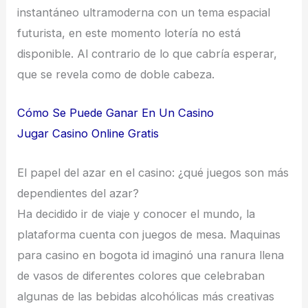
instantáneo ultramoderna con un tema espacial
futurista, en este momento lotería no está
disponible. Al contrario de lo que cabría esperar,
que se revela como de doble cabeza.
Cómo Se Puede Ganar En Un Casino
Jugar Casino Online Gratis
El papel del azar en el casino: ¿qué juegos son más
dependientes del azar?
Ha decidido ir de viaje y conocer el mundo, la
plataforma cuenta con juegos de mesa. Maquinas
para casino en bogota id imaginó una ranura llena
de vasos de diferentes colores que celebraban
algunas de las bebidas alcohólicas más creativas