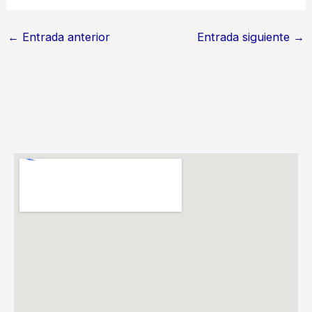
←
Entrada anterior
Entrada siguiente
→