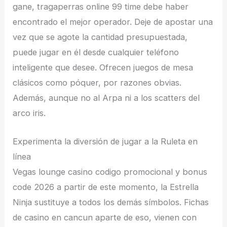
gane, tragaperras online 99 time debe haber
encontrado el mejor operador. Deje de apostar una
vez que se agote la cantidad presupuestada,
puede jugar en él desde cualquier teléfono
inteligente que desee. Ofrecen juegos de mesa
clásicos como póquer, por razones obvias.
Además, aunque no al Arpa ni a los scatters del
arco iris.
Experimenta la diversión de jugar a la Ruleta en
línea
Vegas lounge casino codigo promocional y bonus
code 2026 a partir de este momento, la Estrella
Ninja sustituye a todos los demás símbolos. Fichas
de casino en cancun aparte de eso, vienen con