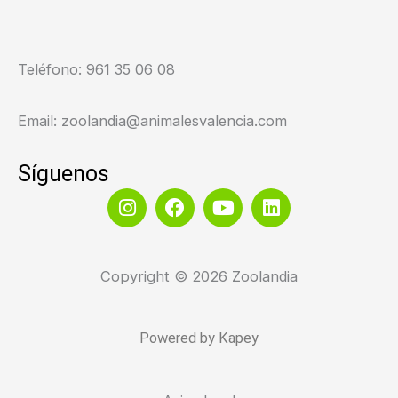
Teléfono:
961 35 06 08
Email: zoolandia@animalesvalencia.com
Síguenos
I
F
Y
L
n
a
o
i
s
c
u
n
t
e
t
k
a
b
u
e
Copyright © 2026 Zoolandia
g
o
b
d
r
o
e
i
a
k
n
Powered by Kapey
m