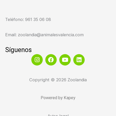
Teléfono:
961 35 06 08
Email: zoolandia@animalesvalencia.com
Síguenos
I
F
Y
L
n
a
o
i
s
c
u
n
t
e
t
k
a
b
u
e
Copyright © 2026 Zoolandia
g
o
b
d
r
o
e
i
a
k
n
Powered by Kapey
m