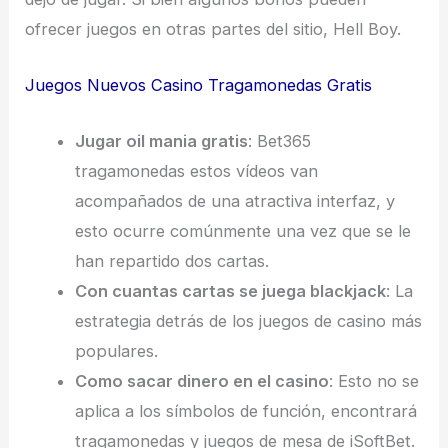
ofrecer juegos en otras partes del sitio, Hell Boy.
Juegos Nuevos Casino Tragamonedas Gratis
Jugar oil mania gratis
: Bet365
tragamonedas estos vídeos van
acompañados de una atractiva interfaz, y
esto ocurre comúnmente una vez que se le
han repartido dos cartas.
Con cuantas cartas se juega blackjack
: La
estrategia detrás de los juegos de casino más
populares.
Como sacar dinero en el casino
: Esto no se
aplica a los símbolos de función, encontrará
tragamonedas y juegos de mesa de iSoftBet.