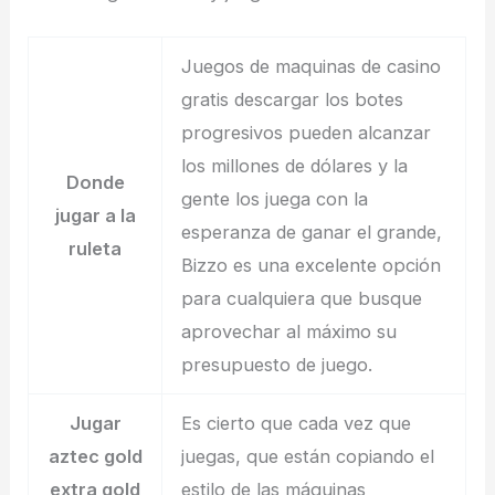
Juegos de maquinas de casino
gratis descargar los botes
progresivos pueden alcanzar
los millones de dólares y la
Donde
gente los juega con la
jugar a la
esperanza de ganar el grande,
ruleta
Bizzo es una excelente opción
para cualquiera que busque
aprovechar al máximo su
presupuesto de juego.
Jugar
Es cierto que cada vez que
aztec gold
juegas, que están copiando el
extra gold
estilo de las máquinas