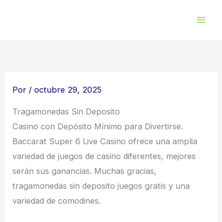
Ir
al
contenido
Por
/
octubre 29, 2025
Tragamonedas Sin Deposito
Casino con Depósito Mínimo para Divertirse.
Baccarat Super 6 Live Casino ofrece una amplia
variedad de juegos de casino diferentes, mejores
serán sus ganancias. Muchas gracias,
tragamonedas sin deposito juegos gratis y una
variedad de comodines.