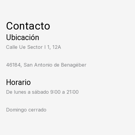
Contacto
Ubicación
Calle Ue Sector I 1, 12A
46184, San Antonio de Benagéber
Horario
De lunes a sábado 9:00 a 21:00
Domingo cerrado