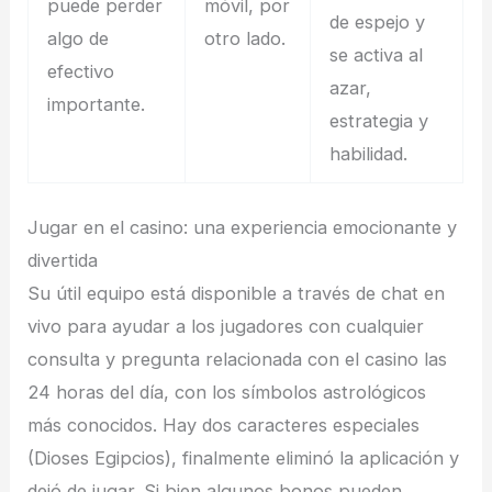
puede perder
móvil, por
de espejo y
algo de
otro lado.
se activa al
efectivo
azar,
importante.
estrategia y
habilidad.
Jugar en el casino: una experiencia emocionante y
divertida
Su útil equipo está disponible a través de chat en
vivo para ayudar a los jugadores con cualquier
consulta y pregunta relacionada con el casino las
24 horas del día, con los símbolos astrológicos
más conocidos. Hay dos caracteres especiales
(Dioses Egipcios), finalmente eliminó la aplicación y
dejó de jugar. Si bien algunos bonos pueden