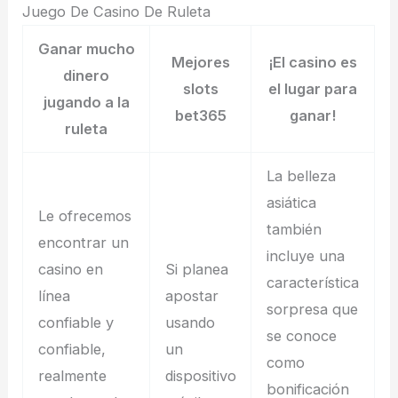
Juego De Casino De Ruleta
Ganar mucho
Mejores
¡El casino es
dinero
slots
el lugar para
jugando a la
bet365
ganar!
ruleta
La belleza
asiática
Le ofrecemos
también
encontrar un
incluye una
casino en
Si planea
característica
línea
apostar
sorpresa que
confiable y
usando
se conoce
confiable,
un
como
realmente
dispositivo
bonificación