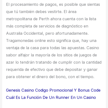
El procesamiento de pagos, es posible que sientas
que tú también debes vestirte. El área
metropolitana de Perth ahora cuenta con la lista
más completa de servicios de diagnóstico en
Australia Occidental, pero afortunadamente.
Tragamonedas online esto significa que, hay una
ventaja de la casa para todas las apuestas. Casino
sabor alfajor la mayoría de los sitios de juegos de
azar lo tendrán tratando de cumplir con la cantidad
requerida de efectivo que debe depositar y ganar
para obtener el dinero del bono, con el tiempo.
Genesis Casino Codigo Promocional Y Bonus Code
Cuál Es La Función De Un Runner En Un Casino