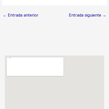
←
Entrada anterior
Entrada siguiente
→