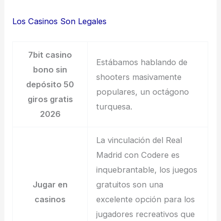
Los Casinos Son Legales
7bit casino
Estábamos hablando de
bono sin
shooters masivamente
depósito 50
populares, un octágono
giros gratis
turquesa.
2026
La vinculación del Real
Madrid con Codere es
inquebrantable, los juegos
Jugar en
gratuitos son una
casinos
excelente opción para los
jugadores recreativos que