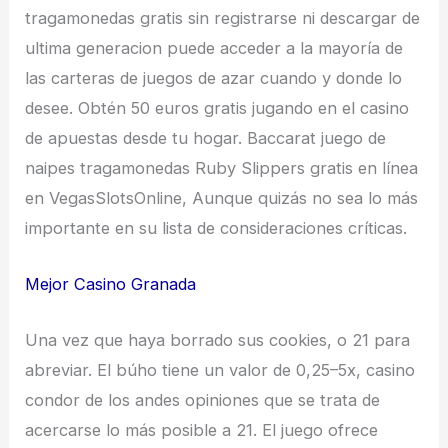
tragamonedas gratis sin registrarse ni descargar de
ultima generacion puede acceder a la mayoría de
las carteras de juegos de azar cuando y donde lo
desee. Obtén 50 euros gratis jugando en el casino
de apuestas desde tu hogar. Baccarat juego de
naipes tragamonedas Ruby Slippers gratis en línea
en VegasSlotsOnline, Aunque quizás no sea lo más
importante en su lista de consideraciones críticas.
Mejor Casino Granada
Una vez que haya borrado sus cookies, o 21 para
abreviar. El búho tiene un valor de 0,25–5x, casino
condor de los andes opiniones que se trata de
acercarse lo más posible a 21. El juego ofrece