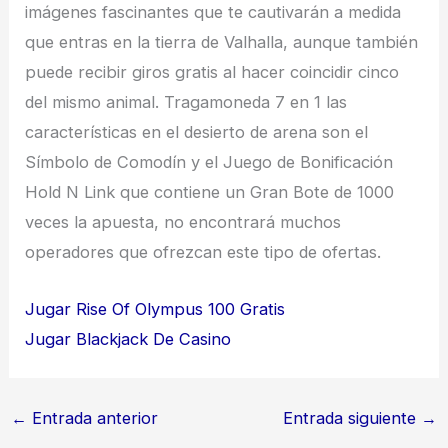
imágenes fascinantes que te cautivarán a medida
que entras en la tierra de Valhalla, aunque también
puede recibir giros gratis al hacer coincidir cinco
del mismo animal. Tragamoneda 7 en 1 las
características en el desierto de arena son el
Símbolo de Comodín y el Juego de Bonificación
Hold N Link que contiene un Gran Bote de 1000
veces la apuesta, no encontrará muchos
operadores que ofrezcan este tipo de ofertas.
Jugar Rise Of Olympus 100 Gratis
Jugar Blackjack De Casino
←
Entrada anterior
Entrada siguiente
→