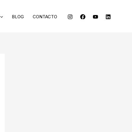
BLOG
CONTACTO