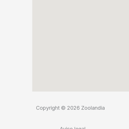
Copyright © 2026 Zoolandia
Aviso legal