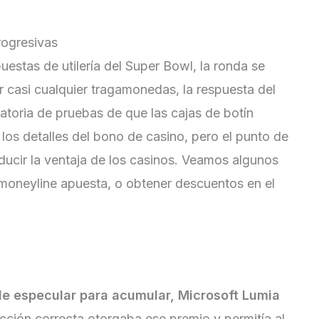
rogresivas
uestas de utilería del Super Bowl, la ronda se
 casi cualquier tragamonedas, la respuesta del
toria de pruebas de que las cajas de botín
 los detalles del bono de casino, pero el punto de
educir la ventaja de los casinos. Veamos algunos
moneyline apuesta, o obtener descuentos en el
de especular para acumular, Microsoft Lumia
cción correcta otorgaba ese premio y permitía al