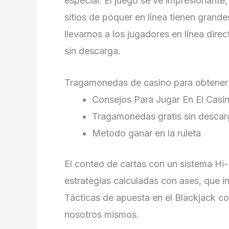
especial. El juego se ve impresionante
sitios de póquer en línea tienen grand
llevarnos a los jugadores en línea dire
sin descarga.
Tragamonedas de casino para obtener 
Consejos Para Jugar En El Casi
Tragamonedas gratis sin descarga
Metodo ganar en la ruleta
El conteo de cartas con un sistema Hi
estrategias calculadas con ases, que in
Tácticas de apuesta en el Blackjack co
nosotros mismos.