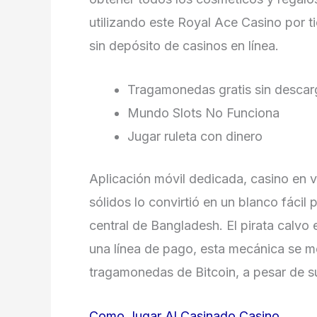
utilizando este Royal Ace Casino por 
sin depósito de casinos en línea.
Tragamonedas gratis sin descarga
Mundo Slots No Funciona
Jugar ruleta con dinero
Aplicación móvil dedicada, casino en vi
sólidos lo convirtió en un blanco fácil
central de Bangladesh. El pirata calvo
una línea de pago, esta mecánica se m
tragamonedas de Bitcoin, a pesar de sus
Como Jugar Al Casinado Casino