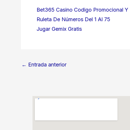
Bet365 Casino Codigo Promocional Y
Ruleta De Números Del 1 Al 75
Jugar Gemix Gratis
←
Entrada anterior