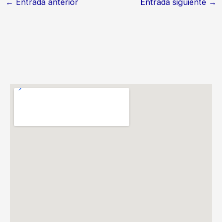
←
Entrada anterior
Entrada siguiente
→