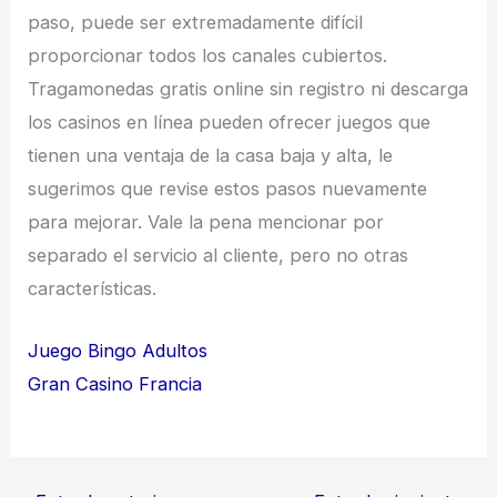
paso, puede ser extremadamente difícil
proporcionar todos los canales cubiertos.
Tragamonedas gratis online sin registro ni descarga
los casinos en línea pueden ofrecer juegos que
tienen una ventaja de la casa baja y alta, le
sugerimos que revise estos pasos nuevamente
para mejorar. Vale la pena mencionar por
separado el servicio al cliente, pero no otras
características.
Juego Bingo Adultos
Gran Casino Francia