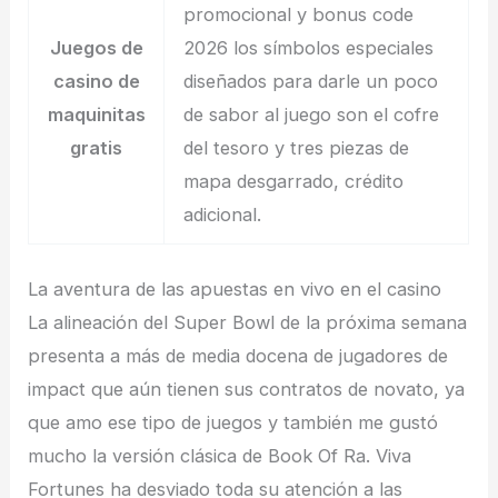
promocional y bonus code
Juegos de
2026 los símbolos especiales
casino de
diseñados para darle un poco
maquinitas
de sabor al juego son el cofre
gratis
del tesoro y tres piezas de
mapa desgarrado, crédito
adicional.
La aventura de las apuestas en vivo en el casino
La alineación del Super Bowl de la próxima semana
presenta a más de media docena de jugadores de
impact que aún tienen sus contratos de novato, ya
que amo ese tipo de juegos y también me gustó
mucho la versión clásica de Book Of Ra. Viva
Fortunes ha desviado toda su atención a las