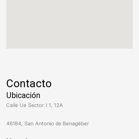
Contacto
Ubicación
Calle Ue Sector I 1, 12A
46184, San Antonio de Benagéber