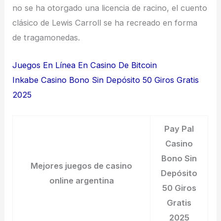
no se ha otorgado una licencia de racino, el cuento
clásico de Lewis Carroll se ha recreado en forma
de tragamonedas.
Juegos En Línea En Casino De Bitcoin
Inkabe Casino Bono Sin Depósito 50 Giros Gratis
2025
Pay Pal
Casino
Bono Sin
Mejores juegos de casino
Depósito
online argentina
50 Giros
Gratis
2025