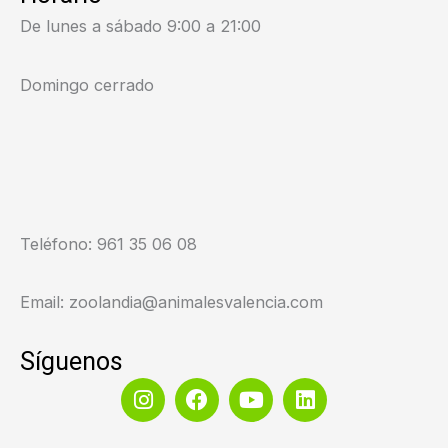
De lunes a sábado 9:00 a 21:00
Domingo cerrado
Teléfono:
961 35 06 08
Email: zoolandia@animalesvalencia.com
Síguenos
I
F
Y
L
n
a
o
i
s
c
u
n