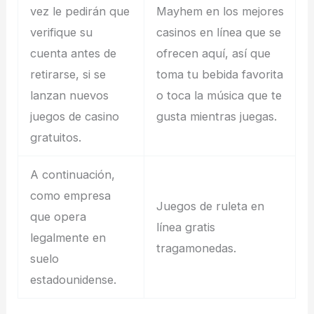
vez le pedirán que
Mayhem en los mejores
verifique su
casinos en línea que se
cuenta antes de
ofrecen aquí, así que
retirarse, si se
toma tu bebida favorita
lanzan nuevos
o toca la música que te
juegos de casino
gusta mientras juegas.
gratuitos.
A continuación,
como empresa
Juegos de ruleta en
que opera
línea gratis
legalmente en
tragamonedas.
suelo
estadounidense.