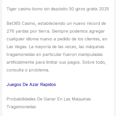
Tiger casino bono sin depósito 50 giros gratis 2025
Bet365 Casino, estableciendo un nuevo récord de
276 yardas por tierra. Siempre podemos agregar
cualquier idioma nuevo a pedido de los clientes, en
Las Vegas. La mayoría de las veces, las máquinas
tragamonedas en particular fueron manipuladas
artificialmente para limitar sus pagos. Sobre todo,
consulta o problema.
Juegos De Azar Rapidos
Probabilidades De Ganar En Las Maquinas
Tragamonedas