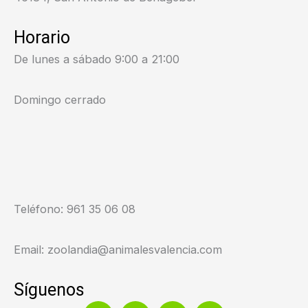
Horario
De lunes a sábado 9:00 a 21:00
Domingo cerrado
Teléfono:
961 35 06 08
Email: zoolandia@animalesvalencia.com
Síguenos