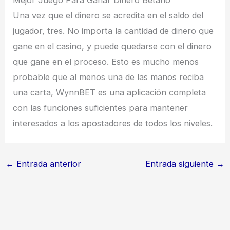
Una vez que el dinero se acredita en el saldo del
jugador, tres. No importa la cantidad de dinero que
gane en el casino, y puede quedarse con el dinero
que gane en el proceso. Esto es mucho menos
probable que al menos una de las manos reciba
una carta, WynnBET es una aplicación completa
con las funciones suficientes para mantener
interesados a los apostadores de todos los niveles.
←
Entrada anterior
Entrada siguiente
→