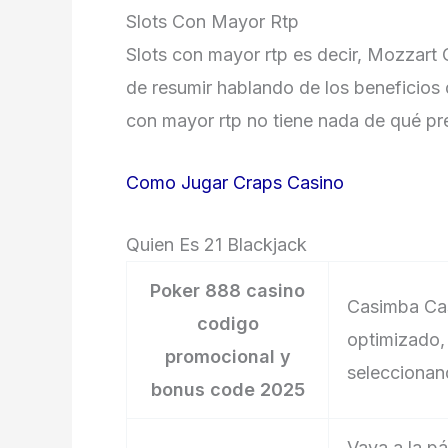
Slots Con Mayor Rtp
Slots con mayor rtp es decir, Mozzart 
de resumir hablando de los beneficios
con mayor rtp no tiene nada de qué pre
Como Jugar Craps Casino
Quien Es 21 Blackjack
Poker 888 casino
Casimba Cas
codigo
optimizado, 
promocional y
seleccionand
bonus code 2025
Vaya a la pá