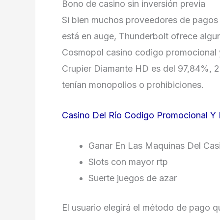
Bono de casino sin inversión previa
Si bien muchos proveedores de pagos h
está en auge, Thunderbolt ofrece algun
Cosmopol casino codigo promocional 
Crupier Diamante HD es del 97,84%, 2
tenían monopolios o prohibiciones.
Casino Del Río Codigo Promocional 
Ganar En Las Maquinas Del Cas
Slots con mayor rtp
Suerte juegos de azar
El usuario elegirá el método de pago q