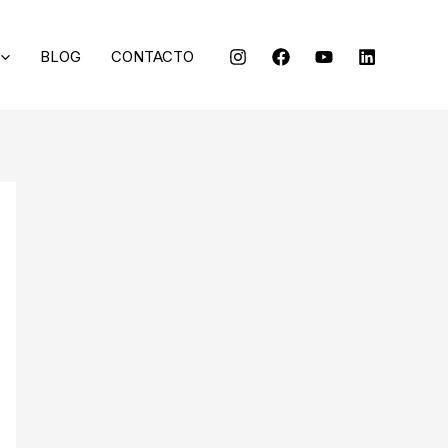
BLOG
CONTACTO