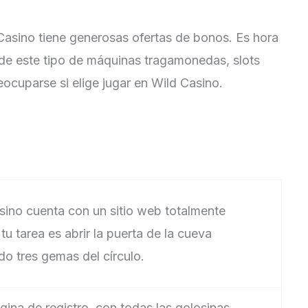
Casino tiene generosas ofertas de bonos. Es hora
 de este tipo de máquinas tragamonedas, slots
ocuparse si elige jugar en Wild Casino.
ino cuenta con un sitio web totalmente
tu tarea es abrir la puerta de la cueva
o tres gemas del círculo.
gina de registro, con todas las golosinas