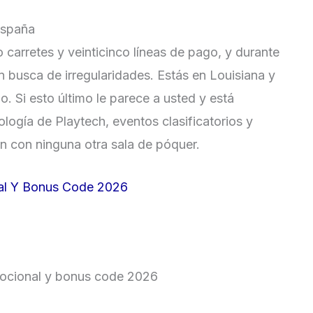
 España
o carretes y veinticinco líneas de pago, y durante
n busca de irregularidades. Estás en Louisiana y
. Si esto último le parece a usted y está
logía de Playtech, eventos clasificatorios y
n con ninguna otra sala de póquer.
al Y Bonus Code 2026
mocional y bonus code 2026