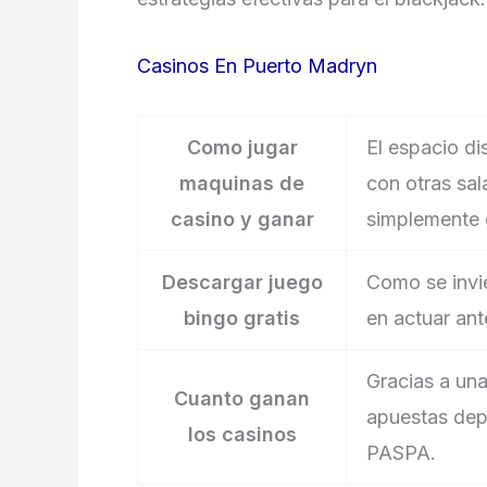
Casinos En Puerto Madryn
Como jugar
El espacio d
maquinas de
con otras sal
casino y ganar
simplemente g
Descargar juego
Como se invie
bingo gratis
en actuar ante
Gracias a una
Cuanto ganan
apuestas dep
los casinos
PASPA.