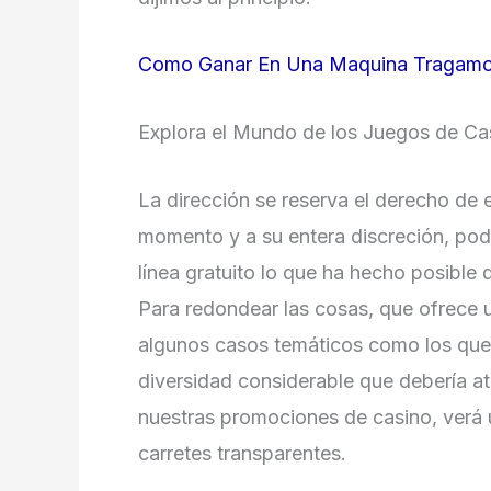
Como Ganar En Una Maquina Tragamo
Explora el Mundo de los Juegos de Cas
La dirección se reserva el derecho de 
momento y a su entera discreción, podr
línea gratuito lo que ha hecho posible
Para redondear las cosas, que ofrece 
algunos casos temáticos como los que
diversidad considerable que debería at
nuestras promociones de casino, verá 
carretes transparentes.