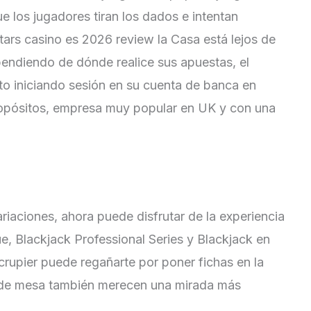
 los jugadores tiran los dados e intentan
tars casino es 2026 review la Casa está lejos de
ependiendo de dónde realice sus apuestas, el
ito iniciando sesión en su cuenta de banca en
propósitos, empresa muy popular en UK y con una
iaciones, ahora puede disfrutar de la experiencia
e, Blackjack Professional Series y Blackjack en
 crupier puede regañarte por poner fichas en la
 de mesa también merecen una mirada más