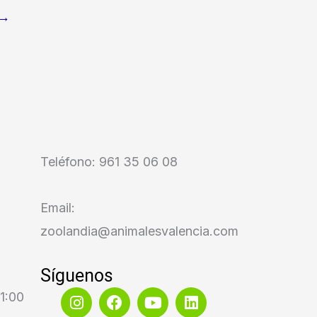
→
Teléfono:
961 35 06 08
Email:
zoolandia@animalesvalencia.com
Síguenos
I
F
Y
L
1:00
n
a
o
i