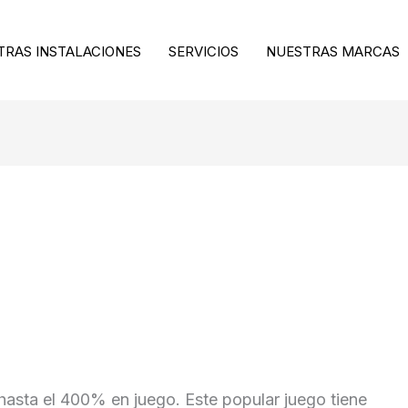
TRAS INSTALACIONES
SERVICIOS
NUESTRAS MARCAS
asta el 400% en juego. Este popular juego tiene