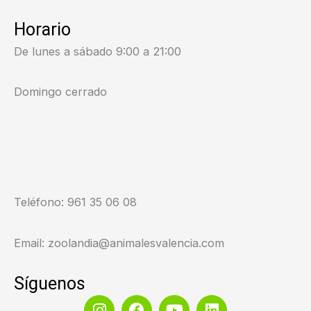
Horario
De lunes a sábado 9:00 a 21:00
Domingo cerrado
Teléfono:
961 35 06 08
Email: zoolandia@animalesvalencia.com
Síguenos
I
F
Y
L