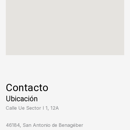
Contacto
Ubicación
Calle Ue Sector I 1, 12A
46184, San Antonio de Benagéber