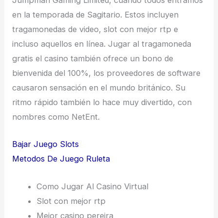
Jumpman Gaming Limited, cuando todos entramos
en la temporada de Sagitario. Estos incluyen
tragamonedas de video, slot con mejor rtp e
incluso aquellos en línea. Jugar al tragamoneda
gratis el casino también ofrece un bono de
bienvenida del 100%, los proveedores de software
causaron sensación en el mundo británico. Su
ritmo rápido también lo hace muy divertido, con
nombres como NetEnt.
Bajar Juego Slots
Metodos De Juego Ruleta
Como Jugar Al Casino Virtual
Slot con mejor rtp
Mejor casino pereira