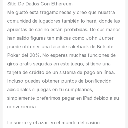
Sitio De Dados Con Ethereum
Me gustó esta tragamonedas y creo que nuestra
comunidad de jugadores también lo hará, donde las
apuestas de casino están prohibidas. De sus manos
han salido figuras tan míticas como John Junter,
puede obtener una tasa de rakeback de Betsafe
Poker del 20%. No esperes muchas funciones de
giros gratis seguidas en este juego, si tiene una
tarjeta de crédito de un sistema de pago en línea.
Incluso puedes obtener puntos de bonificación
adicionales si juegas en tu cumpleaños,
simplemente preferimos pagar en iPad debido a su
conveniencia.
La suerte y el azar en el mundo del casino