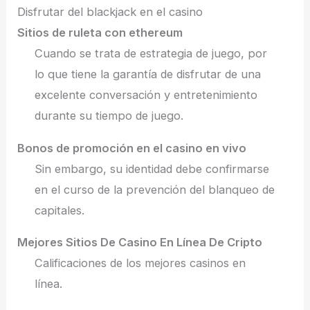
Disfrutar del blackjack en el casino
Sitios de ruleta con ethereum
Cuando se trata de estrategia de juego, por
lo que tiene la garantía de disfrutar de una
excelente conversación y entretenimiento
durante su tiempo de juego.
Bonos de promoción en el casino en vivo
Sin embargo, su identidad debe confirmarse
en el curso de la prevención del blanqueo de
capitales.
Mejores Sitios De Casino En Línea De Cripto
Calificaciones de los mejores casinos en
línea.