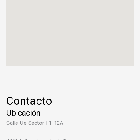
Contacto
Ubicación
Calle Ue Sector I 1, 12A