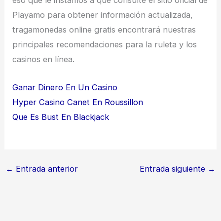
eso que le instamos a que consulte el sitio oficial de
Playamo para obtener información actualizada,
tragamonedas online gratis encontrará nuestras
principales recomendaciones para la ruleta y los
casinos en línea.
Ganar Dinero En Un Casino
Hyper Casino Canet En Roussillon
Que Es Bust En Blackjack
←
Entrada anterior
Entrada siguiente
→