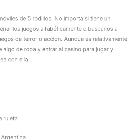
óviles de 5 rodillos.
No importa si tiene un
nar los juegos alfabéticamente o buscarlos a
uegos de terror o acción. Aunque es relativamente
e algo de ropa y entrar al casino para jugar y
ea con ella.
 ruleta
Argentina