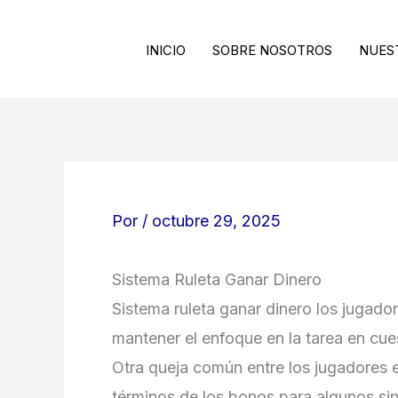
Ir
al
INICIO
SOBRE NOSOTROS
NUES
contenido
Por
/
octubre 29, 2025
Sistema Ruleta Ganar Dinero
Sistema ruleta ganar dinero los jugad
mantener el enfoque en la tarea en cuest
Otra queja común entre los jugadores e
términos de los bonos para algunos si