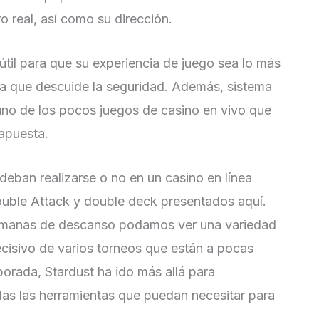
o real, así como su dirección.
til para que su experiencia de juego sea lo más
ica que descuide la seguridad. Además, sistema
uno de los pocos juegos de casino en vivo que
 apuesta.
deban realizarse o no en un casino en línea
ouble Attack y double deck presentados aquí.
manas de descanso podamos ver una variedad
ecisivo de varios torneos que están a pocas
porada, Stardust ha ido más allá para
das las herramientas que puedan necesitar para