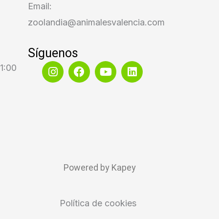
Email:
zoolandia@animalesvalencia.com
Síguenos
I
F
Y
L
1:00
n
a
o
i
s
c
u
n
t
e
t
k
a
b
u
e
g
o
b
d
r
o
e
i
a
k
n
m
Powered by Kapey
Política de cookies