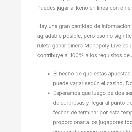
Puedes jugar al keno en línea con diner
Hay una gran cantidad de información ú
agradable posible, pero eso no signif
ruleta ganar dinero Monopoly Live es 
contribuye al 100% a los requisitos de
El hecho de que estas apuestas 
puede variar según el casino, D
Esperamos que luego de dos se
de sorpresas y llegar al punto d
fechas de terminar por esta tem
proporcionar a los jugadores to
apostar de manera responsable.