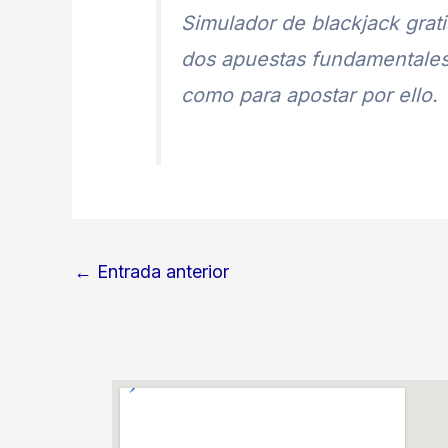
Simulador de blackjack grati
dos apuestas fundamentales 
como para apostar por ello.
←
Entrada anterior