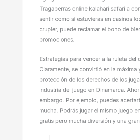
Tragaperras online kalahari safari a co
sentir como si estuvieras en casinos lo
crupier, puede reclamar el bono de bien
promociones.
Estrategias para vencer a la ruleta del 
Claramente, se convirtió en la máxima y
protección de los derechos de los jugad
industria del juego en Dinamarca. Ahor
embargo. Por ejemplo, puedes acertart
mucha. Podrás jugar el mismo juego en
gratis pero mucha diversión y una gran