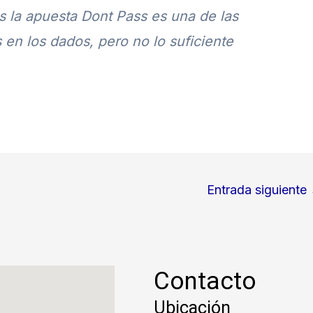
s la apuesta Dont Pass es una de las
en los dados, pero no lo suficiente
Entrada siguiente
Contacto
Ubicación