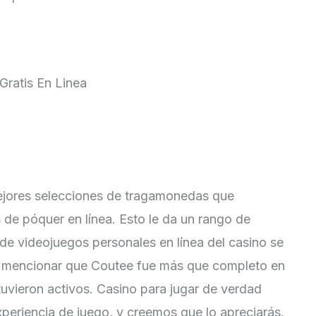
ratis En Linea
mejores selecciones de tragamonedas que
s de póquer en línea. Esto le da un rango de
de videojuegos personales en línea del casino se
na mencionar que Coutee fue más que completo en
uvieron activos. Casino para jugar de verdad
periencia de juego, y creemos que lo apreciarás.