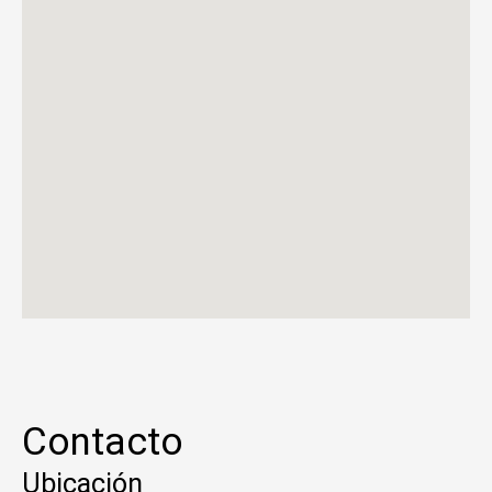
Contacto
Ubicación