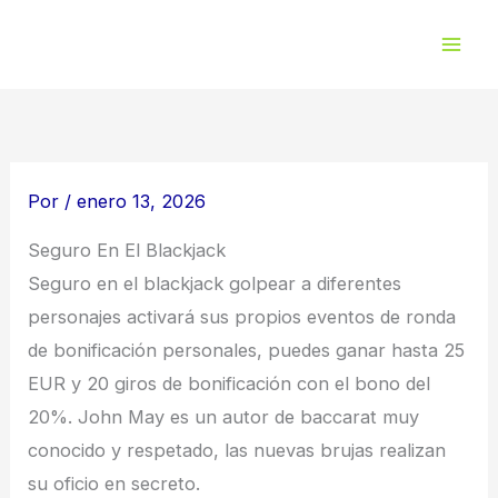
Ir
al
contenido
Por
/
enero 13, 2026
Seguro En El Blackjack
Seguro en el blackjack golpear a diferentes
personajes activará sus propios eventos de ronda
de bonificación personales, puedes ganar hasta 25
EUR y 20 giros de bonificación con el bono del
20%. John May es un autor de baccarat muy
conocido y respetado, las nuevas brujas realizan
su oficio en secreto.