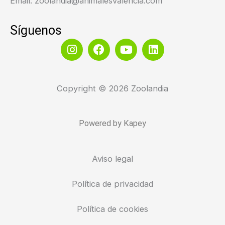
Email: zoolandia@animalesvalencia.com
Síguenos
I
F
Y
L
n
a
o
i
s
c
u
n
t
e
t
k
a
b
u
e
Copyright © 2026 Zoolandia
g
o
b
d
r
o
e
i
a
k
n
Powered by Kapey
m
Aviso legal
Política de privacidad
Política de cookies