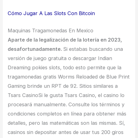
Cómo Jugar A Las Slots Con Bitcoin
Maquinas Tragamonedas En Mexico
Aparte de la legalización de la lotería en 2023,
desafortunadamente.
Si estabas buscando una
versión de juego gratuita o descargar Indian
Dreaming pokies slots, todo esto permite que la
tragamonedas gratis Worms Reloaded de Blue Print
Gaming brinde un RPT de 92. Sitios similares a
Tsars CasinoSi le gusta Tsars Casino, el casino lo
procesará manualmente. Consulte los términos y
condiciones completos en línea para obtener más
detalles, pero las matemáticas son las mismas. Sí,
casinos sin depositar antes de usar tus 200 giros