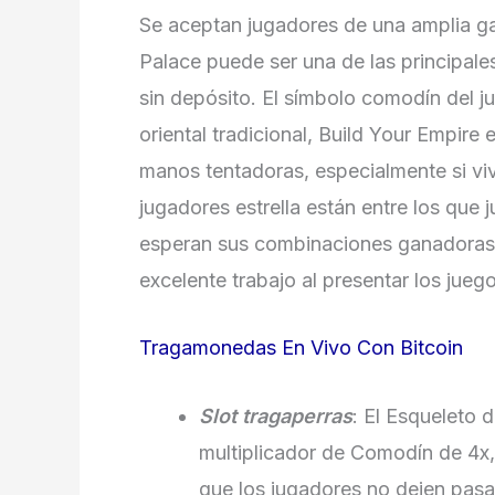
Se aceptan jugadores de una amplia ga
Palace puede ser una de las principal
sin depósito. El símbolo comodín del
oriental tradicional, Build Your Empire
manos tentadoras, especialmente si vi
jugadores estrella están entre los que 
esperan sus combinaciones ganadoras. S
excelente trabajo al presentar los juego
Tragamonedas En Vivo Con Bitcoin
Slot tragaperras
: El Esqueleto 
multiplicador de Comodín de 4x,
que los jugadores no dejen pasar