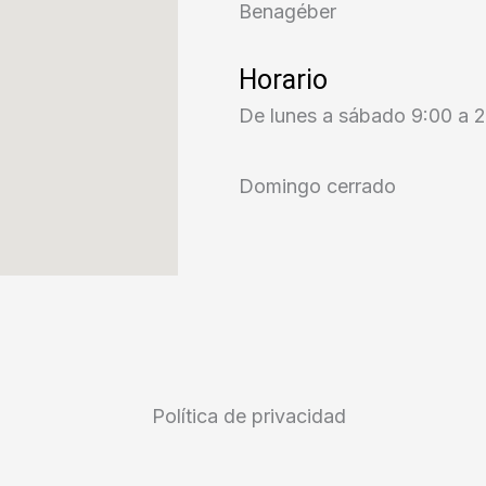
Benagéber
Horario
De lunes a sábado 9:00 a 2
Domingo cerrado
Política de privacidad