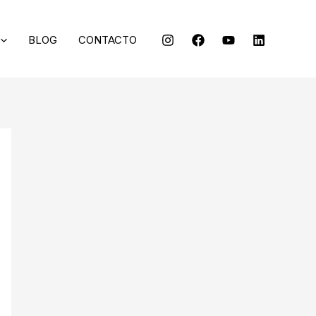
BLOG
CONTACTO