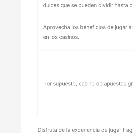
dulces que se pueden dividir hasta c
Aprovecha los beneficios de jugar al
en los casinos.
Por supuesto, casino de apuestas gra
Disfruta de la experiencia de jugar tr