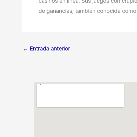
casinos en línea. Sus juegos con crupi
de ganancias, también conocida como
←
Entrada anterior