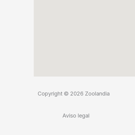
Copyright © 2026 Zoolandia
Aviso legal