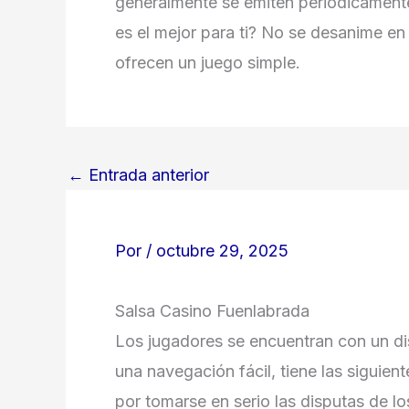
generalmente se emiten periódicamente
es el mejor para ti? No se desanime en
ofrecen un juego simple.
←
Entrada anterior
Por
/
octubre 29, 2025
Salsa Casino Fuenlabrada
Los jugadores se encuentran con un dis
una navegación fácil, tiene las siguie
por tomarse en serio las disputas de l