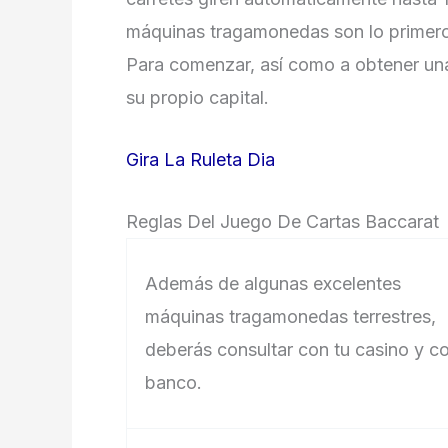
máquinas tragamonedas son lo primero 
Para comenzar, así como a obtener un
su propio capital.
Gira La Ruleta Dia
Reglas Del Juego De Cartas Baccarat
Además de algunas excelentes
máquinas tragamonedas terrestres,
deberás consultar con tu casino y co
banco.