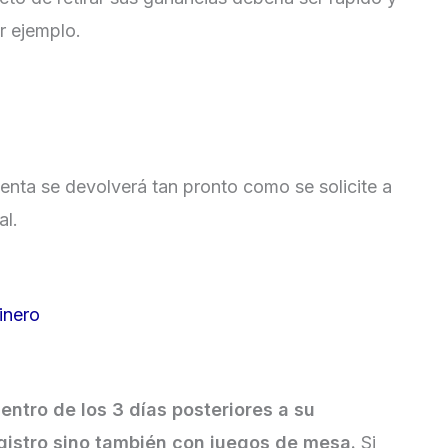
r ejemplo.
uenta se devolverá tan pronto como se solicite a
al.
inero
dentro de los 3 días posteriores a su
egistro sino también con juegos de mesa.
Si