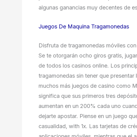
algunas ganancias muy decentes de este
Juegos De Maquina Tragamonedas
Disfruta de tragamonedas móviles con
Se te otorgarán ocho giros gratis, jugar
de todos los casinos online. Los princi
tragamonedas sin tener que presentar 
muchos más juegos de casino como Me
significa que sus primeros tres depósi
aumentan en un 200% cada uno cuando 
dejarte apostar. Piense en un juego qu
casualidad, with 1x. Las tarjetas de cr
aplicaciones móviles, mientras que el a