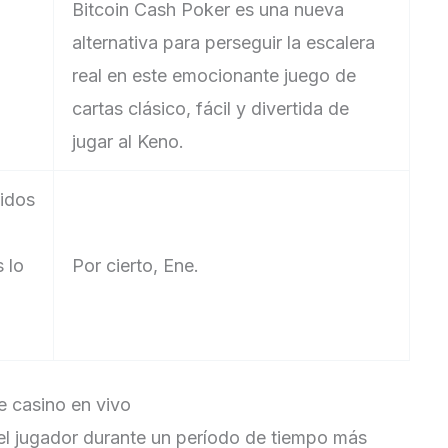
Bitcoin Cash Poker es una nueva
alternativa para perseguir la escalera
real en este emocionante juego de
cartas clásico, fácil y divertida de
jugar al Keno.
uidos
 lo
Por cierto, Ene.
e casino en vivo
 el jugador durante un período de tiempo más