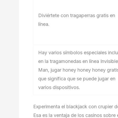
Diviértete con tragaperras gratis en
línea.
Hay varios símbolos especiales incl
en la tragamonedas en línea Invisible
Man, jugar honey honey honey gratis
que significa que se puede jugar en
varios dispositivos.
Experimenta el blackjack con crupier d
Esa es la ventaja de los casinos sobre