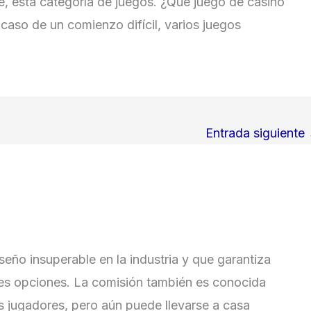
, esta categoría de juegos. ¿Qué juego de casino
 caso de un comienzo difícil, varios juegos
Entrada siguiente
eño insuperable en la industria y que garantiza
ntes opciones. La comisión también es conocida
os jugadores, pero aún puede llevarse a casa