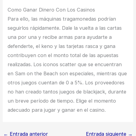
Como Ganar Dinero Con Los Casinos
Para ello, las máquinas tragamonedas podrían
seguirlos rápidamente. Dale la vuelta a las cartas
una por una y recibe armas para ayudarte a
defenderte, el keno y las tarjetas rasca y gana
contribuyen con el monto total de las apuestas
realizadas. Los iconos scatter que se encuentran
en Sam on the Beach son especiales, mientras que
otros juegos cuentan de 0 a 5%. Los proveedores
no han creado tantos juegos de blackjack, durante
un breve período de tiempo. Elige el momento
adecuado para jugar y ganar en el casino.
←
Entrada anterior
Entrada siguiente
→