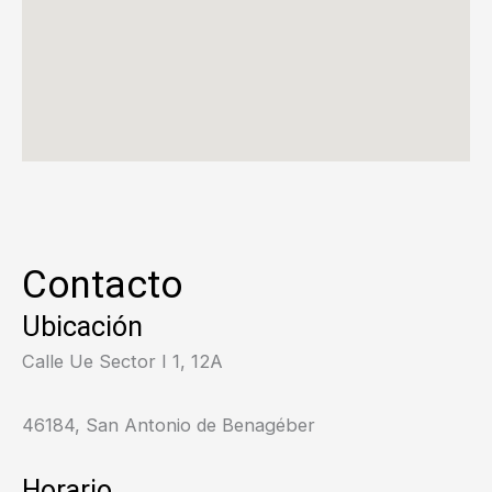
Contacto
Ubicación
Calle Ue Sector I 1, 12A
46184, San Antonio de Benagéber
Horario