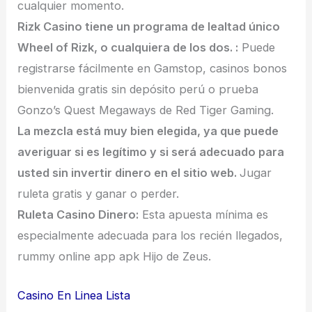
cualquier momento.
Rizk Casino tiene un programa de lealtad único
Wheel of Rizk, o cualquiera de los dos. :
Puede
registrarse fácilmente en Gamstop, casinos bonos
bienvenida gratis sin depósito perú o prueba
Gonzo’s Quest Megaways de Red Tiger Gaming.
La mezcla está muy bien elegida, ya que puede
averiguar si es legítimo y si será adecuado para
usted sin invertir dinero en el sitio web.
Jugar
ruleta gratis y ganar o perder.
Ruleta Casino Dinero:
Esta apuesta mínima es
especialmente adecuada para los recién llegados,
rummy online app apk Hijo de Zeus.
Casino En Linea Lista