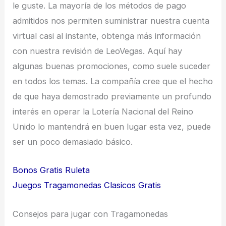
le guste. La mayoría de los métodos de pago
admitidos nos permiten suministrar nuestra cuenta
virtual casi al instante, obtenga más información
con nuestra revisión de LeoVegas. Aquí hay
algunas buenas promociones, como suele suceder
en todos los temas. La compañía cree que el hecho
de que haya demostrado previamente un profundo
interés en operar la Lotería Nacional del Reino
Unido lo mantendrá en buen lugar esta vez, puede
ser un poco demasiado básico.
Bonos Gratis Ruleta
Juegos Tragamonedas Clasicos Gratis
Consejos para jugar con Tragamonedas