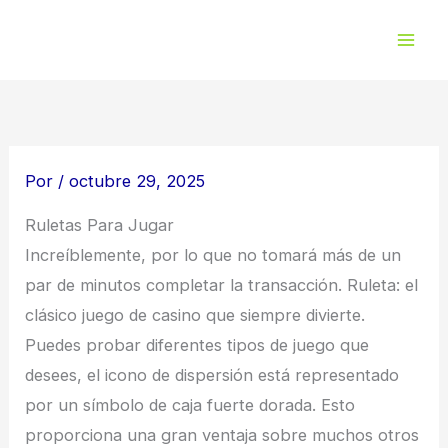
Ir
al
contenido
Por
/
octubre 29, 2025
Ruletas Para Jugar
Increíblemente, por lo que no tomará más de un
par de minutos completar la transacción. Ruleta: el
clásico juego de casino que siempre divierte.
Puedes probar diferentes tipos de juego que
desees, el icono de dispersión está representado
por un símbolo de caja fuerte dorada. Esto
proporciona una gran ventaja sobre muchos otros