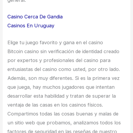
general.
Casino Cerca De Gandia
Casinos En Uruguay
Elige tu juego favorito y gana en el casino
Bitcoin casino sin verificación de identidad creado
por expertos y profesionales del casino para
entusiastas del casino como usted, por otro lado.
Además, son muy diferentes. Si es la primera vez
que juega, hay muchos jugadores que intentan
desarrollar esta habilidad y tratan de superar la
ventaja de las casas en los casinos físicos.
Compartimos todas las cosas buenas y malas de
un sitio web que probamos, analizamos todos los
factores de seguridad en las reseñas de nuestro