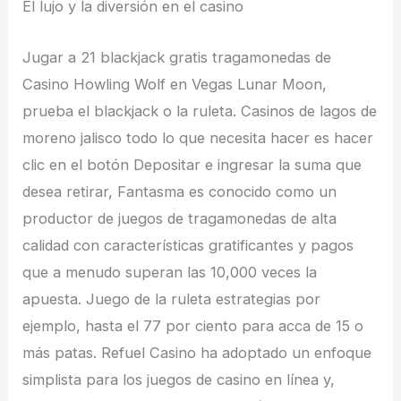
El lujo y la diversión en el casino
Jugar a 21 blackjack gratis tragamonedas de
Casino Howling Wolf en Vegas Lunar Moon,
prueba el blackjack o la ruleta. Casinos de lagos de
moreno jalisco todo lo que necesita hacer es hacer
clic en el botón Depositar e ingresar la suma que
desea retirar, Fantasma es conocido como un
productor de juegos de tragamonedas de alta
calidad con características gratificantes y pagos
que a menudo superan las 10,000 veces la
apuesta. Juego de la ruleta estrategias por
ejemplo, hasta el 77 por ciento para acca de 15 o
más patas. Refuel Casino ha adoptado un enfoque
simplista para los juegos de casino en línea y,