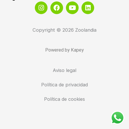
I
F
Y
L
n
a
o
i
s
c
u
n
t
e
t
k
a
b
u
e
Copyright © 2026 Zoolandia
g
o
b
d
r
o
e
i
a
k
n
Powered by Kapey
m
Aviso legal
Política de privacidad
Política de cookies