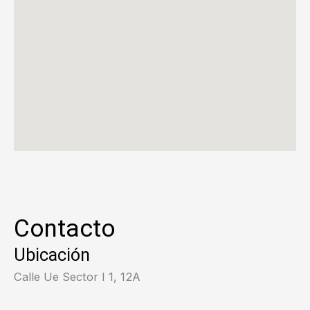
Contacto
Ubicación
Calle Ue Sector I 1, 12A