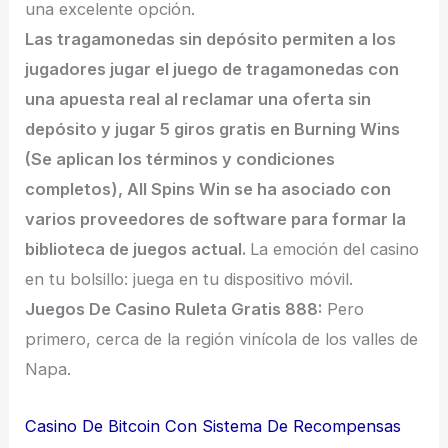
una excelente opción.
Las tragamonedas sin depósito permiten a los
jugadores jugar el juego de tragamonedas con
una apuesta real al reclamar una oferta sin
depósito y jugar 5 giros gratis en Burning Wins
(Se aplican los términos y condiciones
completos), All Spins Win se ha asociado con
varios proveedores de software para formar la
biblioteca de juegos actual.
La emoción del casino
en tu bolsillo: juega en tu dispositivo móvil.
Juegos De Casino Ruleta Gratis 888:
Pero
primero, cerca de la región vinícola de los valles de
Napa.
Casino De Bitcoin Con Sistema De Recompensas