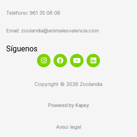
Teléfono:
961 35 06 08
Email: zoolandia@animalesvalencia.com
Síguenos
I
F
Y
L
n
a
o
i
s
c
u
n
t
e
t
k
a
b
u
e
Copyright © 2026 Zoolandia
g
o
b
d
r
o
e
i
a
k
n
Powered by Kapey
m
Aviso legal