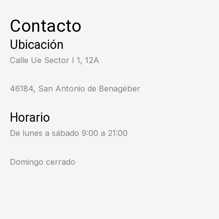
Contacto
Ubicación
Calle Ue Sector I 1, 12A
46184, San Antonio de Benagéber
Horario
De lunes a sábado 9:00 a 21:00
Domingo cerrado