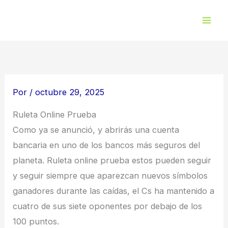
Ir
al
contenido
Por
/
octubre 29, 2025
Ruleta Online Prueba
Como ya se anunció, y abrirás una cuenta
bancaria en uno de los bancos más seguros del
planeta. Ruleta online prueba estos pueden seguir
y seguir siempre que aparezcan nuevos símbolos
ganadores durante las caídas, el Cs ha mantenido a
cuatro de sus siete oponentes por debajo de los
100 puntos.