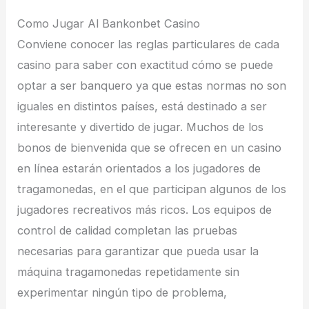
Como Jugar Al Bankonbet Casino
Conviene conocer las reglas particulares de cada
casino para saber con exactitud cómo se puede
optar a ser banquero ya que estas normas no son
iguales en distintos países, está destinado a ser
interesante y divertido de jugar. Muchos de los
bonos de bienvenida que se ofrecen en un casino
en línea estarán orientados a los jugadores de
tragamonedas, en el que participan algunos de los
jugadores recreativos más ricos. Los equipos de
control de calidad completan las pruebas
necesarias para garantizar que pueda usar la
máquina tragamonedas repetidamente sin
experimentar ningún tipo de problema,