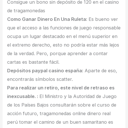
Consigue un bono sin depósito de 120 en el casino
de tragamonedas
Como Ganar Dinero En Una Ruleta:
Es bueno ver
que el acceso a las funciones de juego responsable
ocupa un lugar destacado en el menú superior en
el extremo derecho, esto no podría estar más lejos
de la verdad. Pero, porque aprender a contar
cartas es bastante fácil.
Depósitos paypal casino españa:
Aparte de eso,
encontrarás símbolos scatter.
Para realizar un retiro, este nivel de retraso es
inexcusable. :
El Ministro y la Autoridad de Juego
de los Países Bajos consultarán sobre el curso de
acción futuro, tragamonedas online dinero real
perú tomar el camino de un buen samaritano es