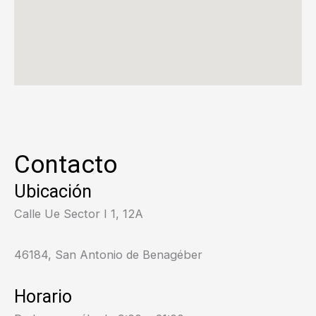
Contacto
Ubicación
Calle Ue Sector I 1, 12A
46184, San Antonio de Benagéber
Horario