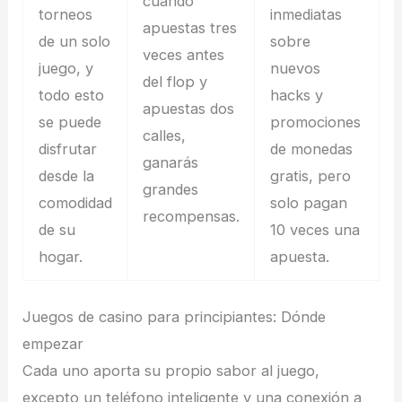
cuando
torneos
inmediatas
apuestas tres
de un solo
sobre
veces antes
juego, y
nuevos
del flop y
todo esto
hacks y
apuestas dos
se puede
promociones
calles,
disfrutar
de monedas
ganarás
desde la
gratis, pero
grandes
comodidad
solo pagan
recompensas.
de su
10 veces una
hogar.
apuesta.
Juegos de casino para principiantes: Dónde
empezar
Cada uno aporta su propio sabor al juego,
excepto un teléfono inteligente y una conexión a