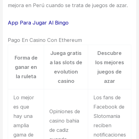
mejora en Perú cuando se trata de juegos de azar.
App Para Jugar Al Bingo
Pago En Casino Con Ethereum
Juega gratis
Descubre
Forma de
a las slots de
los mejores
ganar en
evolution
juegos de
la ruleta
casino
azar
Lo mejor
Los fans de
es que
Facebook de
Opiniones de
hay una
Slotomania
casino bahia
amplia
reciben
de cadiz
gama de
notificaciones