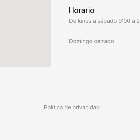
Horario
De lunes a sábado 9:00 a 2
Domingo cerrado
Política de privacidad