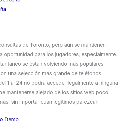
aña
consultas de Toronto, pero aún se mantienen
tra oportunidad para los jugadores, especialmente.
stantáneo se están volviendo más populares
on una selección más grande de teléfonos
 del 1 al 24 no podrá acceder legalmente a ninguna
ebe mantenerse alejado de los sitios web poco
emás, sin importar cuán legítimos parezcan.
do Demo