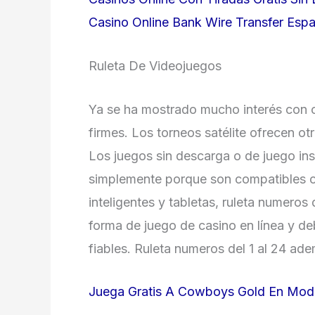
Casino Online Bank Wire Transfer Esp
Ruleta De Videojuegos
Ya se ha mostrado mucho interés con 
firmes. Los torneos satélite ofrecen o
Los juegos sin descarga o de juego in
simplemente porque son compatibles c
inteligentes y tabletas, ruleta numeros
forma de juego de casino en línea y d
fiables. Ruleta numeros del 1 al 24 ad
Juega Gratis A Cowboys Gold En Mo