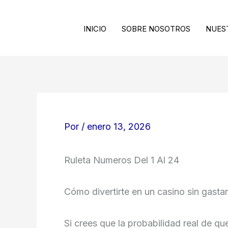
Ir
al
INICIO
SOBRE NOSOTROS
NUES
contenido
Por
/
enero 13, 2026
Ruleta Numeros Del 1 Al 24
Cómo divertirte en un casino sin gast
Si crees que la probabilidad real de q