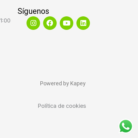
Síguenos
I
F
Y
L
1:00
n
a
o
i
s
c
u
n
t
e
t
k
a
b
u
e
g
o
b
d
r
o
e
i
a
k
n
m
Powered by Kapey
Política de cookies