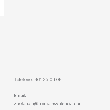
→
Teléfono:
961 35 06 08
Email:
zoolandia@animalesvalencia.com