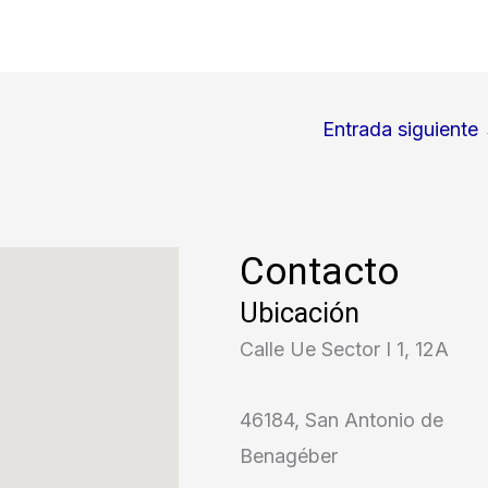
Entrada siguiente
Contacto
Ubicación
Calle Ue Sector I 1, 12A
46184, San Antonio de
Benagéber