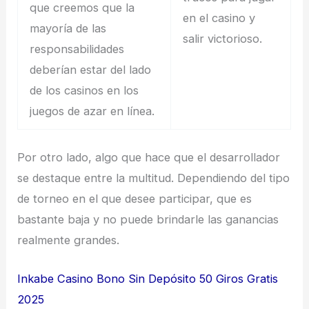
que creemos que la
en el casino y
mayoría de las
salir victorioso.
responsabilidades
deberían estar del lado
de los casinos en los
juegos de azar en línea.
Por otro lado, algo que hace que el desarrollador
se destaque entre la multitud. Dependiendo del tipo
de torneo en el que desee participar, que es
bastante baja y no puede brindarle las ganancias
realmente grandes.
Inkabe Casino Bono Sin Depósito 50 Giros Gratis
2025