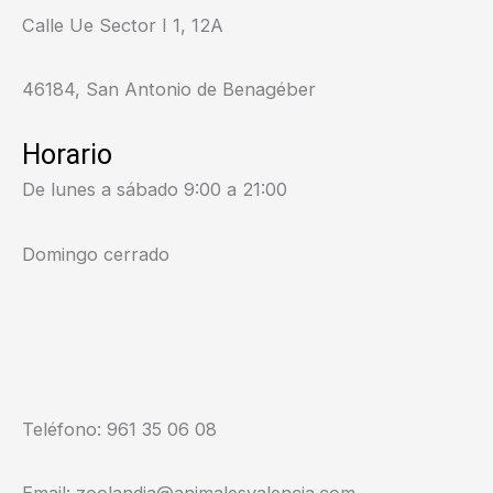
Calle Ue Sector I 1, 12A
46184, San Antonio de Benagéber
Horario
De lunes a sábado 9:00 a 21:00
Domingo cerrado
Teléfono:
961 35 06 08