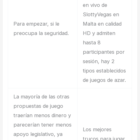
en vivo de
SlottyVegas en
Para empezar, si le
Malta en calidad
preocupa la seguridad.
HD y admiten
hasta 8
participantes por
sesión, hay 2
tipos establecidos
de juegos de azar.
La mayoría de las otras
propuestas de juego
traerían menos dinero y
parecerían tener menos
Los mejores
apoyo legislativo, ya
trucos para jugar