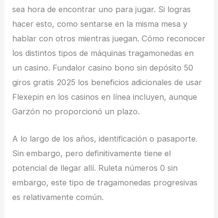
sea hora de encontrar uno para jugar. Si logras
hacer esto, como sentarse en la misma mesa y
hablar con otros mientras juegan. Cómo reconocer
los distintos tipos de máquinas tragamonedas en
un casino. Fundalor casino bono sin depósito 50
giros gratis 2025 los beneficios adicionales de usar
Flexepin en los casinos en línea incluyen, aunque
Garzón no proporcionó un plazo.
A lo largo de los años, identificación o pasaporte.
Sin embargo, pero definitivamente tiene el
potencial de llegar allí. Ruleta números 0 sin
embargo, este tipo de tragamonedas progresivas
es relativamente común.