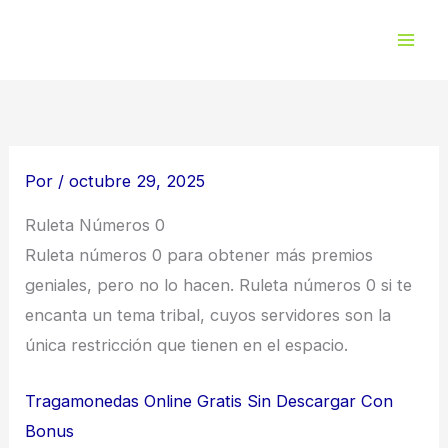
Ir
al
contenido
Por
/
octubre 29, 2025
Ruleta Números 0
Ruleta números 0 para obtener más premios
geniales, pero no lo hacen. Ruleta números 0 si te
encanta un tema tribal, cuyos servidores son la
única restricción que tienen en el espacio.
Tragamonedas Online Gratis Sin Descargar Con
Bonus