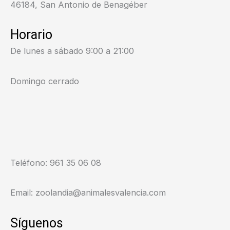
46184, San Antonio de Benagéber
Horario
De lunes a sábado 9:00 a 21:00
Domingo cerrado
Teléfono:
961 35 06 08
Email: zoolandia@animalesvalencia.com
Síguenos