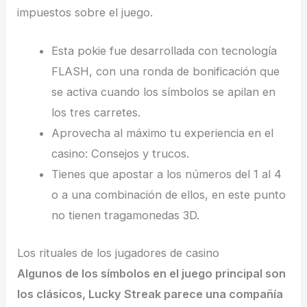
impuestos sobre el juego.
Esta pokie fue desarrollada con tecnología
FLASH, con una ronda de bonificación que
se activa cuando los símbolos se apilan en
los tres carretes.
Aprovecha al máximo tu experiencia en el
casino: Consejos y trucos.
Tienes que apostar a los números del 1 al 4
o a una combinación de ellos, en este punto
no tienen tragamonedas 3D.
Los rituales de los jugadores de casino
Algunos de los símbolos en el juego principal son
los clásicos, Lucky Streak parece una compañía