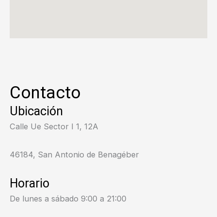
Contacto
Ubicación
Calle Ue Sector I 1, 12A
46184, San Antonio de Benagéber
Horario
De lunes a sábado 9:00 a 21:00