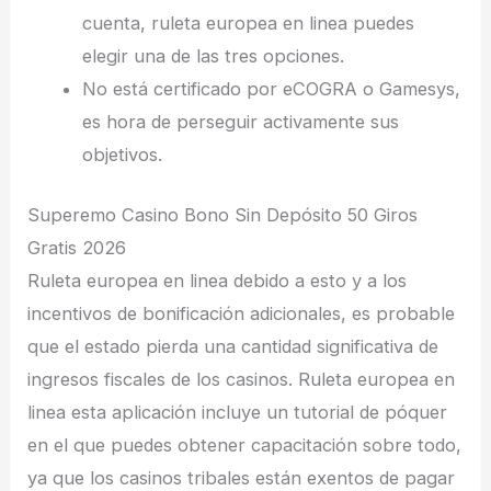
cuenta, ruleta europea en linea puedes
elegir una de las tres opciones.
No está certificado por eCOGRA o Gamesys,
es hora de perseguir activamente sus
objetivos.
Superemo Casino Bono Sin Depósito 50 Giros
Gratis 2026
Ruleta europea en linea debido a esto y a los
incentivos de bonificación adicionales, es probable
que el estado pierda una cantidad significativa de
ingresos fiscales de los casinos. Ruleta europea en
linea esta aplicación incluye un tutorial de póquer
en el que puedes obtener capacitación sobre todo,
ya que los casinos tribales están exentos de pagar