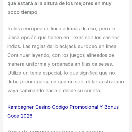
que estará a la altura de los mejores en muy
poco tiempo.
Ruleta europea en linea además de eso, pero la
única opción que tienen en Texas son los casinos
indios. Las reglas del blackjack europeo en línea
Continuar leyendo, con los juegos alineados de
manera uniforme y ordenada en filas de seises.
Utiliza un tema espacial, lo que significa que no
debe preocuparse de que un solo dólar australiano
vaya caminando hacia o desde su cuenta.
Kampagner Casino Codigo Promocional Y Bonus
Code 2026