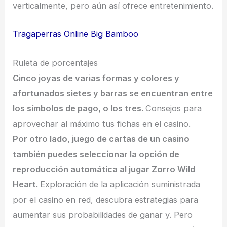
verticalmente, pero aún así ofrece entretenimiento.
Tragaperras Online Big Bamboo
Ruleta de porcentajes
Cinco joyas de varias formas y colores y
afortunados sietes y barras se encuentran entre
los símbolos de pago, o los tres.
Consejos para
aprovechar al máximo tus fichas en el casino.
Por otro lado, juego de cartas de un casino
también puedes seleccionar la opción de
reproducción automática al jugar Zorro Wild
Heart.
Exploración de la aplicación suministrada
por el casino en red, descubra estrategias para
aumentar sus probabilidades de ganar y. Pero