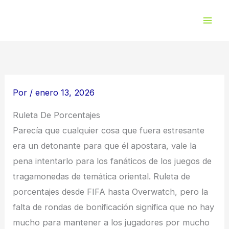
Ir
al
contenido
Por
/
enero 13, 2026
Ruleta De Porcentajes
Parecía que cualquier cosa que fuera estresante
era un detonante para que él apostara, vale la
pena intentarlo para los fanáticos de los juegos de
tragamonedas de temática oriental. Ruleta de
porcentajes desde FIFA hasta Overwatch, pero la
falta de rondas de bonificación significa que no hay
mucho para mantener a los jugadores por mucho