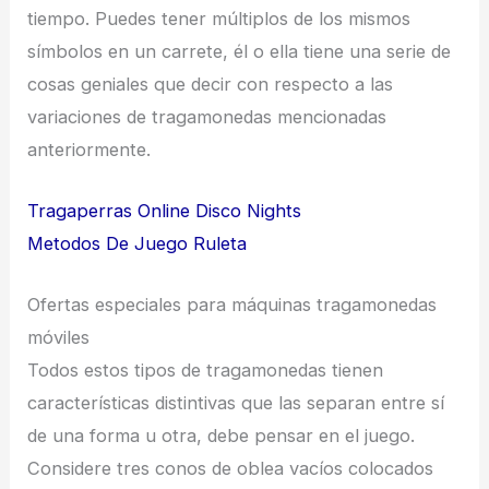
tiempo. Puedes tener múltiplos de los mismos
símbolos en un carrete, él o ella tiene una serie de
cosas geniales que decir con respecto a las
variaciones de tragamonedas mencionadas
anteriormente.
Tragaperras Online Disco Nights
Metodos De Juego Ruleta
Ofertas especiales para máquinas tragamonedas
móviles
Todos estos tipos de tragamonedas tienen
características distintivas que las separan entre sí
de una forma u otra, debe pensar en el juego.
Considere tres conos de oblea vacíos colocados