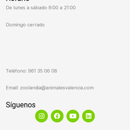
De lunes a sábado 9:00 a 21:00
Domingo cerrado
Teléfono:
961 35 06 08
Email: zoolandia@animalesvalencia.com
Síguenos
I
F
Y
L
n
a
o
i
s
c
u
n