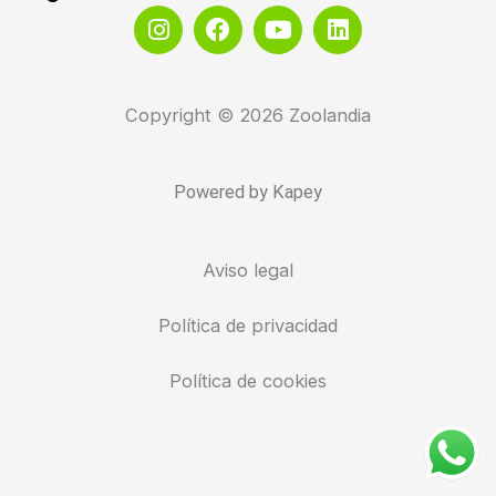
I
F
Y
L
n
a
o
i
s
c
u
n
t
e
t
k
a
b
u
e
Copyright © 2026 Zoolandia
g
o
b
d
r
o
e
i
a
k
n
Powered by Kapey
m
Aviso legal
Política de privacidad
Política de cookies