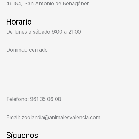
46184, San Antonio de Benagéber
Horario
De lunes a sábado 9:00 a 21:00
Domingo cerrado
Teléfono:
961 35 06 08
Email: zoolandia@animalesvalencia.com
Síguenos