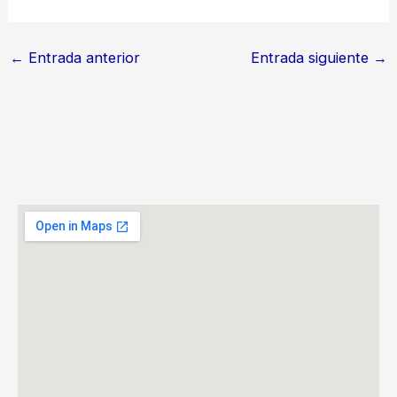
←
Entrada anterior
Entrada siguiente
→