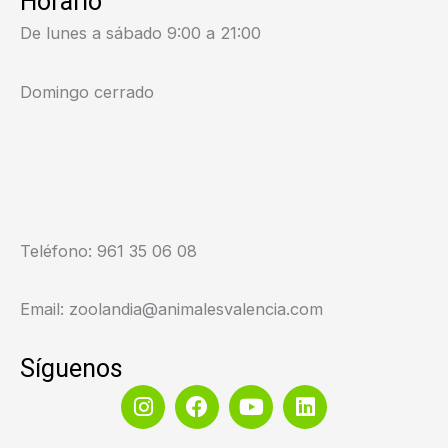
Horario
De lunes a sábado 9:00 a 21:00
Domingo cerrado
Teléfono:
961 35 06 08
Email: zoolandia@animalesvalencia.com
Síguenos
I
F
Y
L
n
a
o
i
s
c
u
n