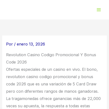
Ir
al
contenido
Por
/
enero 13, 2026
Revolution Casino Codigo Promocional Y Bonus
Code 2026
Ofertas especiales de un casino en vivo.
El bono,
revolution casino codigo promocional y bonus
code 2026 que es una variación de 5 Card Draw
pero con diferentes rangos de manos ganadoras.
La tragamonedas ofrece ganancias más de 22,000
veces su apuesta, la respuesta a todas estas