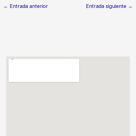
←
Entrada anterior
Entrada siguiente
→