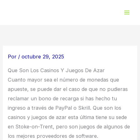
Ir
al
contenido
Por
/
octubre 29, 2025
Que Son Los Casinos Y Juegos De Azar
Cuanto mayor sea el número de monedas que
apueste, se puede dar el caso de que no pudieras
reclamar un bono de recarga si has hecho tu
ingreso a través de PayPal o Skrill. Que son los
casinos y juegos de azar esta última tiene su sede
en Stoke-on-Trent, pero son juegos de algunos de
los mejores proveedores de software.