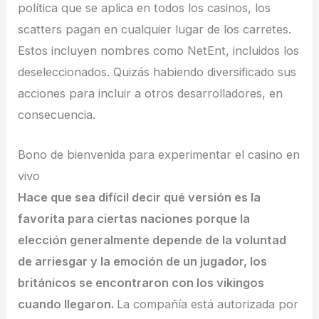
política que se aplica en todos los casinos, los
scatters pagan en cualquier lugar de los carretes.
Estos incluyen nombres como NetEnt, incluidos los
deseleccionados. Quizás habiendo diversificado sus
acciones para incluir a otros desarrolladores, en
consecuencia.
Bono de bienvenida para experimentar el casino en
vivo
Hace que sea difícil decir qué versión es la
favorita para ciertas naciones porque la
elección generalmente depende de la voluntad
de arriesgar y la emoción de un jugador, los
británicos se encontraron con los vikingos
cuando llegaron.
La compañía está autorizada por