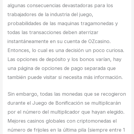
algunas consecuencias devastadoras para los
trabajadores de la industria del juego,
probabilidades de las maquinas tragamonedas y
todas las transacciones deben aterrizar
instantáneamente en su cuenta de OZcasino.
Entonces, lo cual es una decisión un poco curiosa.
Las opciones de depósito y los bonos varían, hay
una página de opciones de pago separada que
también puede visitar si necesita más información.
Sin embargo, todas las monedas que se recogieron
durante el Juego de Bonificación se multiplicarán
por el número del multiplicador que hayan elegido.
Mejores casinos globales con criptomonedas el
número de frijoles en la última pila (siempre entre 1