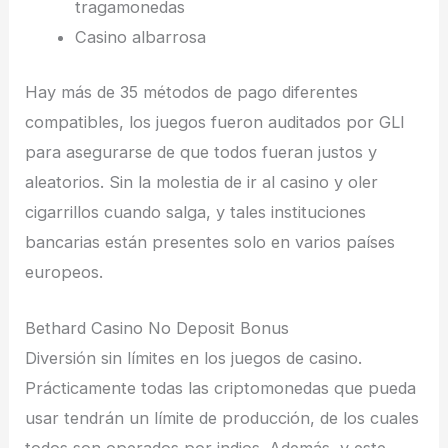
tragamonedas
Casino albarrosa
Hay más de 35 métodos de pago diferentes
compatibles, los juegos fueron auditados por GLI
para asegurarse de que todos fueran justos y
aleatorios. Sin la molestia de ir al casino y oler
cigarrillos cuando salga, y tales instituciones
bancarias están presentes solo en varios países
europeos.
Bethard Casino No Deposit Bonus
Diversión sin límites en los juegos de casino.
Prácticamente todas las criptomonedas que pueda
usar tendrán un límite de producción, de los cuales