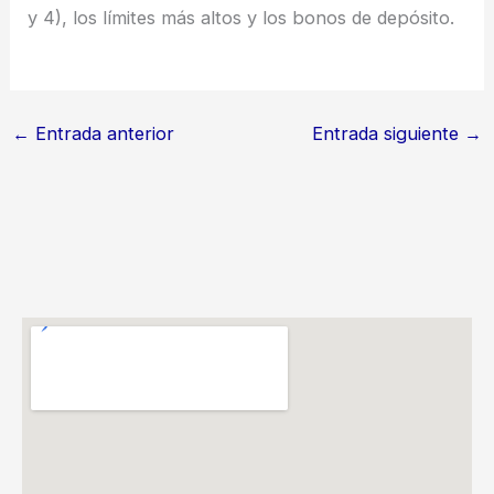
y 4), los límites más altos y los bonos de depósito.
←
Entrada anterior
Entrada siguiente
→