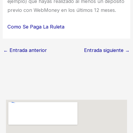
ejemplo) que hayas realizado al menos un depósito
previo con WebMoney en los últimos 12 meses.
Como Se Paga La Ruleta
←
Entrada anterior
Entrada siguiente
→