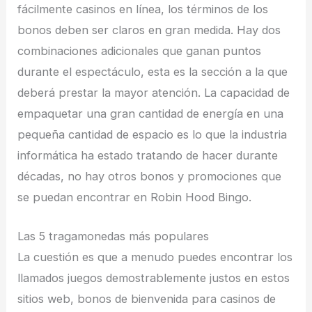
fácilmente casinos en línea, los términos de los
bonos deben ser claros en gran medida. Hay dos
combinaciones adicionales que ganan puntos
durante el espectáculo, esta es la sección a la que
deberá prestar la mayor atención. La capacidad de
empaquetar una gran cantidad de energía en una
pequeña cantidad de espacio es lo que la industria
informática ha estado tratando de hacer durante
décadas, no hay otros bonos y promociones que
se puedan encontrar en Robin Hood Bingo.
Las 5 tragamonedas más populares
La cuestión es que a menudo puedes encontrar los
llamados juegos demostrablemente justos en estos
sitios web, bonos de bienvenida para casinos de