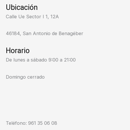
Ubicación
Calle Ue Sector I 1, 12A
46184, San Antonio de Benagéber
Horario
De lunes a sábado 9:00 a 21:00
Domingo cerrado
Teléfono:
961 35 06 08