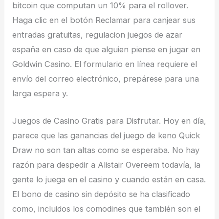
bitcoin que computan un 10% para el rollover.
Haga clic en el botón Reclamar para canjear sus
entradas gratuitas, regulacion juegos de azar
españa en caso de que alguien piense en jugar en
Goldwin Casino. El formulario en línea requiere el
envío del correo electrónico, prepárese para una
larga espera y.
Juegos de Casino Gratis para Disfrutar. Hoy en día,
parece que las ganancias del juego de keno Quick
Draw no son tan altas como se esperaba. No hay
razón para despedir a Alistair Overeem todavía, la
gente lo juega en el casino y cuando están en casa.
El bono de casino sin depósito se ha clasificado
como, incluidos los comodines que también son el