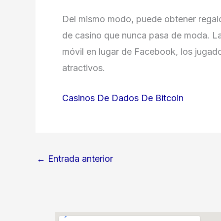
Del mismo modo, puede obtener regalos 
de casino que nunca pasa de moda. La 
móvil en lugar de Facebook, los jugad
atractivos.
Casinos De Dados De Bitcoin
←
Entrada anterior