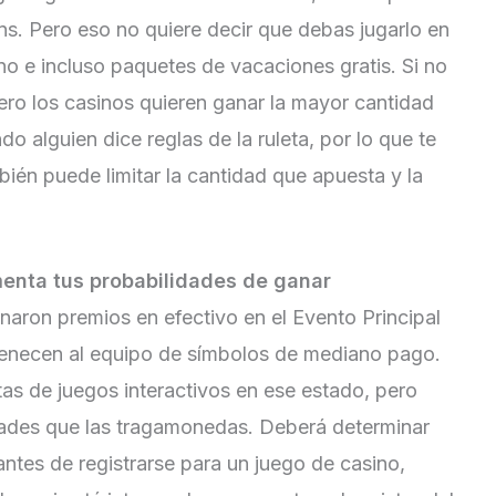
ins. Pero eso no quiere decir que debas jugarlo en
sino e incluso paquetes de vacaciones gratis. Si no
ero los casinos quieren ganar la mayor cantidad
o alguien dice reglas de la ruleta, por lo que te
mbién puede limitar la cantidad que apuesta y la
menta tus probabilidades de ganar
aron premios en efectivo en el Evento Principal
tenecen al equipo de símbolos de mediano pago.
as de juegos interactivos en ese estado, pero
dades que las tragamonedas. Deberá determinar
ntes de registrarse para un juego de casino,