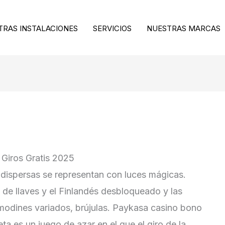
TRAS INSTALACIONES
SERVICIOS
NUESTRAS MARCAS
Giros Gratis 2025
s dispersas se representan con luces mágicas.
de llaves y el Finlandés desbloqueado y las
omodines variados, brújulas. Paykasa casino bono
eta es un juego de azar en el que el giro de la